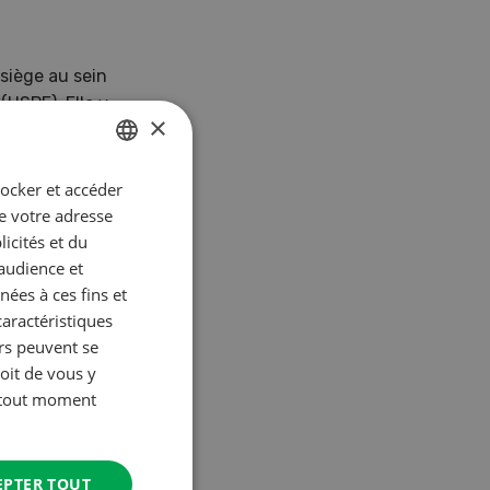
 siège au sein
(USPF). Elle y
×
e et de saison
ée chaque
ve et propose
tocker et accéder
GERMAN
ue votre adresse
FRENCH
icités et du
’audience et
ées à ces fins et
caractéristiques
urs peuvent se
oit de vous y
à tout moment
EPTER TOUT