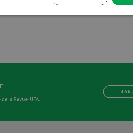
r
S'AB
 de la Revue-UFA.