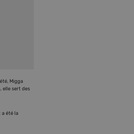
’été, Migga
 elle sert des
 a été la