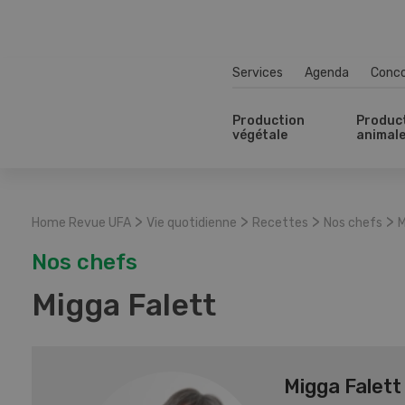
Services
Agenda
Conc
Production
Produc
végétale
animal
>
>
>
>
Home Revue UFA
Vie quotidienne
Recettes
Nos chefs
M
Nos chefs
Migga Falett
Migga Falett