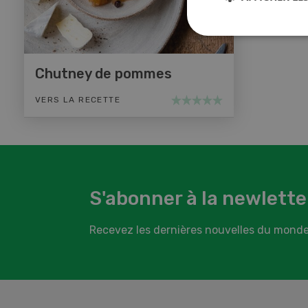
Chutney de pommes
VERS LA RECETTE
S'abonner à la newlette
Recevez les dernières nouvelles du monde