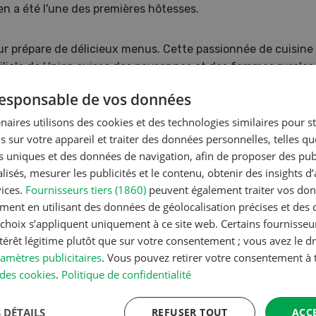
 en a été l'une des premières hôtesses.
eur prépare de délicieux menus. Cette passionnée de cuisine
iliale de Union suisse des paysannes et des femmes rurales 
orme de « tips & astuces au quotidien ». Une astuce pratiqu
 responsable de vos données
din, de la santé et de la beauté ou de l’upcycling est publi
 alléchantes. Elle présente actuellement la mise en conser
naires utilisons des cookies et des technologies similaires pour s
s sur votre appareil et traiter des données personnelles, telles q
nts uniques et des données de navigation, afin de proposer des publ
isés, mesurer les publicités et le contenu, obtenir des insights d
vices.
Fournisseurs tiers (1860)
peuvent également traiter vos donn
ment en utilisant des données de géolocalisation précises et des 
s choix s’appliquent uniquement à ce site web. Certains fournisse
ntérêt légitime plutôt que sur votre consentement ; vous avez le dr
amètres publicitaires
. Vous pouvez retirer votre consentement 
des cookies
.
Politique de confidentialité
 DÉTAILS
REFUSER TOUT
ACC