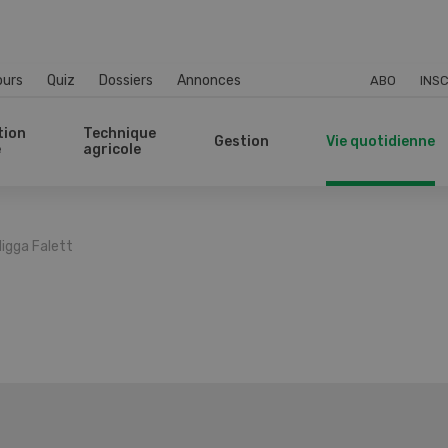
ours
Quiz
Dossiers
Annonces
ABO
INSC
tion
Technique
Gestion
Vie quotidienne
e
agricole
igga Falett