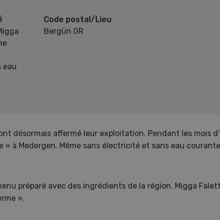
é
Code postal/Lieu
Migga
Bergün GR
ne
s eau
 ont désormais affermé leur exploitation. Pendant les mois d
e » à Medergen. Même sans électricité et sans eau courante,
nu préparé avec des ingrédients de la région. Migga Falett
erme ».