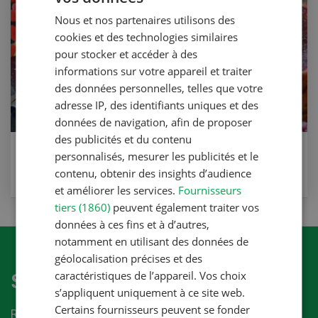
Nous et nos partenaires utilisons des
FRENCH
cookies et des technologies similaires
pour stocker et accéder à des
informations sur votre appareil et traiter
des données personnelles, telles que votre
adresse IP, des identifiants uniques et des
données de navigation, afin de proposer
des publicités et du contenu
Gâteau aux groseilles
personnalisés, mesurer les publicités et le
contenu, obtenir des insights d’audience
VERS LA RECETTE
et améliorer les services.
Fournisseurs
tiers (1860)
peuvent également traiter vos
données à ces fins et à d’autres,
notamment en utilisant des données de
géolocalisation précises et des
caractéristiques de l’appareil. Vos choix
S'abonner à la newletter
s’appliquent uniquement à ce site web.
Certains fournisseurs peuvent se fonder
Recevez les dernières nouvelles du monde de la