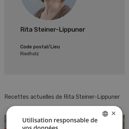
Rita Steiner-Lippuner
Code postal/Lieu
Riedholz
Recettes actuelles de Rita Steiner-Lippuner
×
Utilisation responsable de
vos données
GERMAN