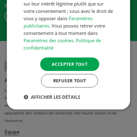
sur leur intérêt légitime plutôt que sur
Revue-UFA.
votre consentement ; vous avez le droit de
S'ABONNER
vous y opposer dans
Paramètres
publicitaires
. Vous pouvez retirer votre
consentement à tout moment dans
Paramètres des cookies
.
Politique de
confidentialité
ACCEPTER TOUT
REFUSER TOUT
A propos de nous
La Revue UFA propose des solutions professionnelles individuelles à
AFFICHER LES DÉTAILS
toutes les agricultrices et agriculteurs de Suisse. Notre équipe
entretien des contacts privilégiés avec de nombreux auteurs
spécialisés des stations de recherche, des hautes écoles et de
l’industrie.
Équipe