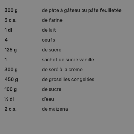
300 g
de pâte à gâteau ou pâte feuilletée
3 c.s.
de farine
1 dl
de lait
4
oeufs
125 g
de sucre
1
sachet de sucre vanillé
300 g
de séré à la crème
450 g
de groseilles congelées
100 g
de sucre
½ dl
d‘eau
2 c.s.
de maïzena