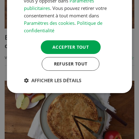
vous y opposer dans
Paramètres
publicitaires
. Vous pouvez retirer votre
consentement à tout moment dans
Paramètres des cookies
.
Politique de
confidentialité
Blancs de poulet sauce épinards à la
crème
ACCEPTER TOUT
VERS LA RECETTE
REFUSER TOUT
AFFICHER LES DÉTAILS