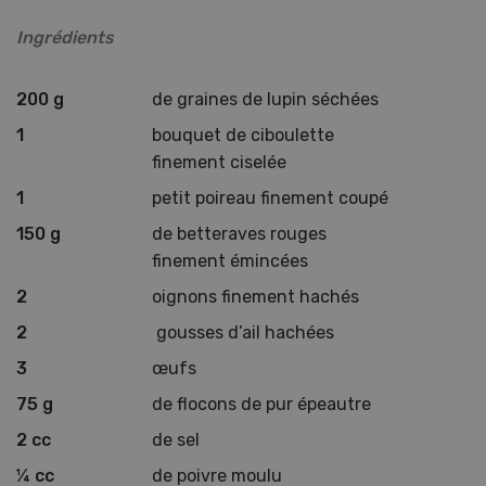
Ingrédients
200 g
de graines de lupin séchées
1
bouquet de ciboulette
finement ciselée
1
petit poireau finement coupé
150 g
de betteraves rouges
finement émincées
2
oignons finement hachés
2
gousses d’ail hachées
3
œufs
75 g
de flocons de pur épeautre
2 cc
de sel
¼ cc
de poivre moulu