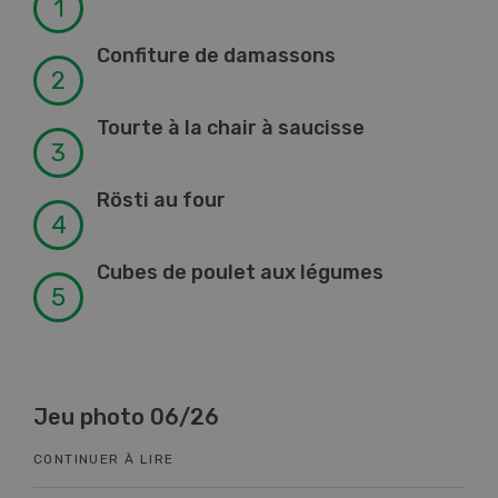
Confiture de damassons
Tourte à la chair à saucisse
Rösti au four
Cubes de poulet aux légumes
26
Know-How 06/26
CONTINUER À LIRE