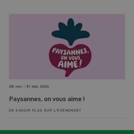
. nov. - 31. déc. 2026
17. nov. - 26
aysannes, on vous aime !
Cours 
N SAVOIR PLUS SUR L'ÉVÉNEMENT
EN SAVOI