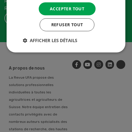
Recevez les dernières nouvelles du monde de la
Revue-UFA.
ACCEPTER TOUT
S'ABONNER
REFUSER TOUT
AFFICHER LES DÉTAILS
A propos de nous
La Revue UFA propose des
solutions professionnelles
individuelles à toutes les
agricultrices et agriculteurs de
Suisse. Notre équipe entretien des
contacts privilégiés avec de
nombreux auteurs spécialisés des
stations de recherche, des hautes