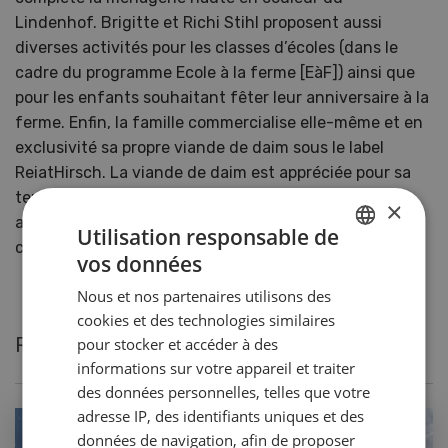
Lindenhof. Brigitte et Richi Stihl proposent aussi
diverses activités pour les classes d’écoles (dans le
cadre du programme Ecole à la ferme [EàF]) ainsi que
pour les enfants souhaitant fêter leur anniversaire à la
ferme. Enfin, la famille commercialise elle-même et en
exclusivité sa propre viande de daim sous le label
ReiatHirsch. La viande de daim est appréciée pour sa
tendreté et ses fibres fines, et pas seulement des
×
amateurs de gibier. N’hésitez pas à essayer la recette
Utilisation responsable de
ci-dessus !
vos données
GERMAN
Nous et nos partenaires utilisons des
FRENCH
cookies et des technologies similaires
Recettes actuelles de Stihl Brigitte
pour stocker et accéder à des
informations sur votre appareil et traiter
des données personnelles, telles que votre
adresse IP, des identifiants uniques et des
données de navigation, afin de proposer