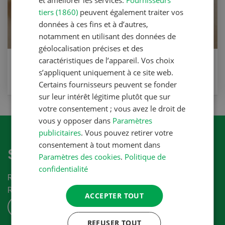
tiers (1860)
peuvent également traiter vos
données à ces fins et à d’autres,
notamment en utilisant des données de
géolocalisation précises et des
caractéristiques de l’appareil. Vos choix
Viande hachée de maman
s’appliquent uniquement à ce site web.
VERS LA RECETTE
Certains fournisseurs peuvent se fonder
sur leur intérêt légitime plutôt que sur
votre consentement ; vous avez le droit de
vous y opposer dans
Paramètres
publicitaires
. Vous pouvez retirer votre
consentement à tout moment dans
S'abonner à la newletter
Paramètres des cookies
.
Politique de
confidentialité
Recevez les dernières nouvelles du monde de la
Revue-UFA.
ACCEPTER TOUT
S'ABONNER
REFUSER TOUT