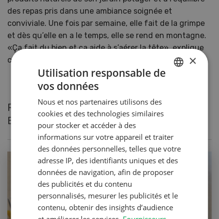
des repas pris dans une ambiance soignée et
conviviale. Une fois par semaine, elle fait de la grimpe
et dès qu’elle en a le temps, elle se rend en montagne.
«Ça fait du bien et ça aide à s’aérer la tête», explique
×
cette sportive paysanne.
Utilisation responsable de
vos données
GERMAN
Nous et nos partenaires utilisons des
FRENCH
Recettes actuelles de Therese Bühler-
cookies et des technologies similaires
Brunner
pour stocker et accéder à des
informations sur votre appareil et traiter
des données personnelles, telles que votre
adresse IP, des identifiants uniques et des
données de navigation, afin de proposer
des publicités et du contenu
personnalisés, mesurer les publicités et le
contenu, obtenir des insights d’audience
et améliorer les services.
Fournisseurs