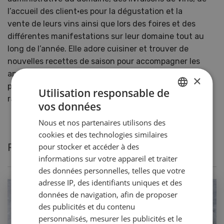
l’accueil des client·es pour la dégustation et la
vente de leurs vins ainsi que lors des foires et des
différentes manifestations sur leur domaine tout au
long de l’année. Elle adore cuisiner et trouver de
nouvelles recettes de saison pour accompagner les
apéritifs lors des dégustations de leurs vins. Ses
×
passe-temps favoris sont la lecture, le ski, la
Utilisation responsable de
randonnée et la natation.
vos données
GERMAN
Nous et nos partenaires utilisons des
FRENCH
cookies et des technologies similaires
Recettes actuelles de Virginie Bugnon
pour stocker et accéder à des
informations sur votre appareil et traiter
des données personnelles, telles que votre
adresse IP, des identifiants uniques et des
données de navigation, afin de proposer
des publicités et du contenu
personnalisés, mesurer les publicités et le