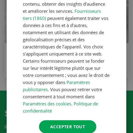
contenu, obtenir des insights d’audience
et améliorer les services.
Fournisseurs
tiers (1860)
peuvent également traiter vos
données à ces fins et à d’autres,
notamment en utilisant des données de
géolocalisation précises et des
caractéristiques de l’appareil. Vos choix
Risotto aux asperges vertes et au
s’appliquent uniquement à ce site web.
Sbrinz
Certains fournisseurs peuvent se fonder
sur leur intérêt légitime plutôt que sur
VERS LA RECETTE
votre consentement ; vous avez le droit de
vous y opposer dans
Paramètres
publicitaires
. Vous pouvez retirer votre
consentement à tout moment dans
Paramètres des cookies
.
Politique de
confidentialité
S'abonner à la newletter
ACCEPTER TOUT
Recevez les dernières nouvelles du monde de la