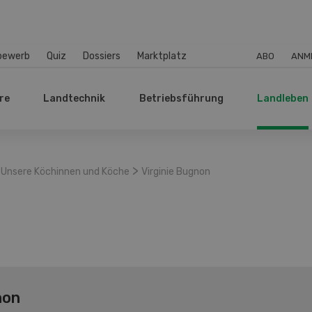
bewerb
Quiz
Dossiers
Marktplatz
ABO
ANM
re
Landtechnik
Betriebsführung
Landleben
>
Unsere Köchinnen und Köche
Virginie Bugnon
non