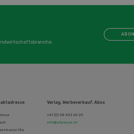
ABON
Landwirtschaftsbranche.
aktadresse
Verlag, Werbeverkauf, Abos
Revue
+41 (0) 58 433 65 20
ach
info@ufarevue.ch
erstrasse 15a