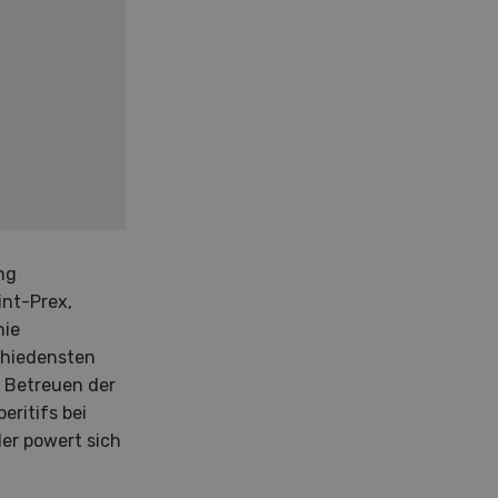
ng
int-Prex,
nie
chiedensten
 Betreuen der
eritifs bei
der powert sich