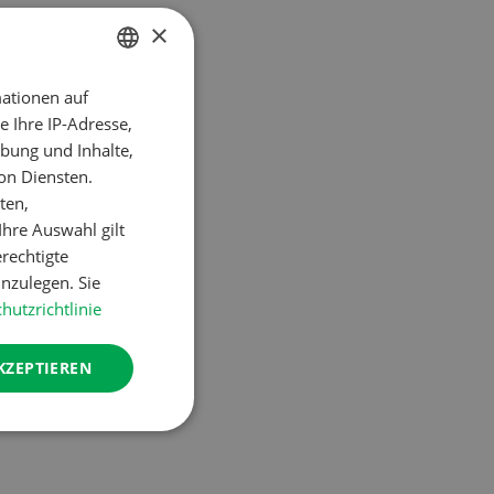
×
ationen auf
GERMAN
 Ihre IP-Adresse,
FRENCH
bung und Inhalte,
on Diensten.
ten,
hre Auswahl gilt
erechtigte
nzulegen. Sie
hutzrichtlinie
KZEPTIEREN