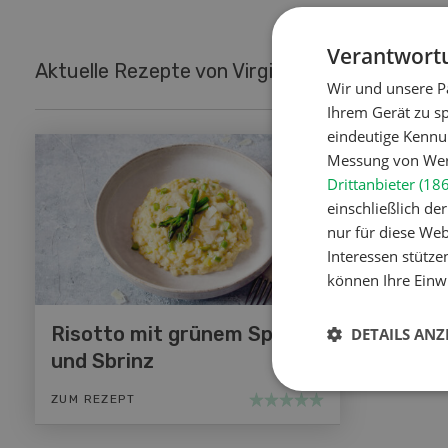
Verantwortu
Aktuelle Rezepte von Virginie Bugnon
Wir und unsere P
Ihrem Gerät zu s
eindeutige Kennu
Messung von Werb
Drittanbieter (18
einschließlich d
nur für diese Webs
Interessen stütze
können Ihre Einwi
Risotto mit grünem Spargel
DETAILS ANZ
und Sbrinz
ZUM REZEPT