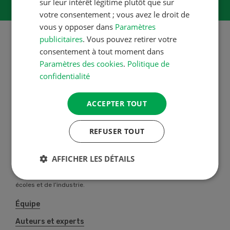
sur leur intérêt légitime plutôt que sur
votre consentement ; vous avez le droit de
vous y opposer dans
Paramètres
publicitaires
. Vous pouvez retirer votre
consentement à tout moment dans
Paramètres des cookies
.
Politique de
A propos de nous
confidentialité
La Revue UFA propose des
solutions professionnelles
ACCEPTER TOUT
individuelles à toutes les
agricultrices et agriculteurs de
REFUSER TOUT
Suisse. Notre équipe entretien des
contacts privilégiés avec de
AFFICHER LES DÉTAILS
nombreux auteurs spécialisés des
stations de recherche, des hautes
écoles et de l’industrie.
Équipe
Auteurs et experts