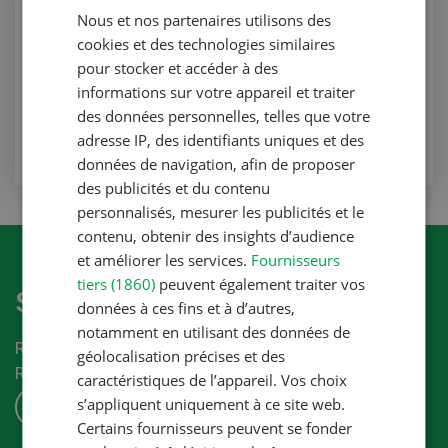
Gestion
Nous et nos partenaires utilisons des
FRENCH
Couvrir les risques de protection
cookies et des technologies similaires
pour stocker et accéder à des
Gestion
informations sur votre appareil et traiter
des données personnelles, telles que votre
VERS L'ARTICLE
adresse IP, des identifiants uniques et des
données de navigation, afin de proposer
des publicités et du contenu
personnalisés, mesurer les publicités et le
contenu, obtenir des insights d’audience
et améliorer les services.
Fournisseurs
tiers (1860)
peuvent également traiter vos
S'abonner à la newletter
données à ces fins et à d’autres,
notamment en utilisant des données de
Recevez les dernières nouvelles du monde de la
géolocalisation précises et des
Revue-UFA.
caractéristiques de l’appareil. Vos choix
s’appliquent uniquement à ce site web.
S'ABONNER
Certains fournisseurs peuvent se fonder