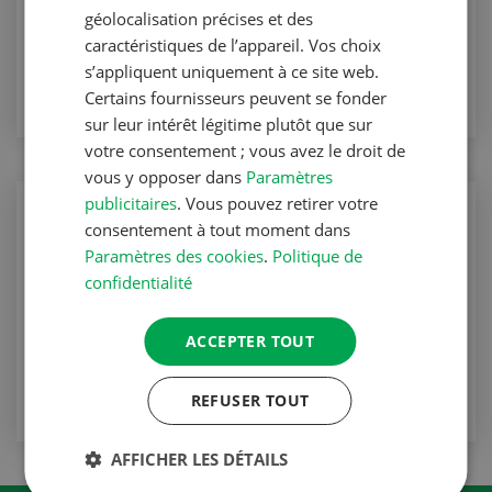
Production animale
géolocalisation précises et des
caractéristiques de l’appareil. Vos choix
VERS L'ARTICLE
s’appliquent uniquement à ce site web.
Certains fournisseurs peuvent se fonder
sur leur intérêt légitime plutôt que sur
votre consentement ; vous avez le droit de
vous y opposer dans
Paramètres
publicitaires
. Vous pouvez retirer votre
Production animale
consentement à tout moment dans
Le rouget du porc survient souvent de
Paramètres des cookies
.
Politique de
manière inattendue
confidentialité
Production animale
ACCEPTER TOUT
VERS L'ARTICLE
REFUSER TOUT
AFFICHER LES DÉTAILS