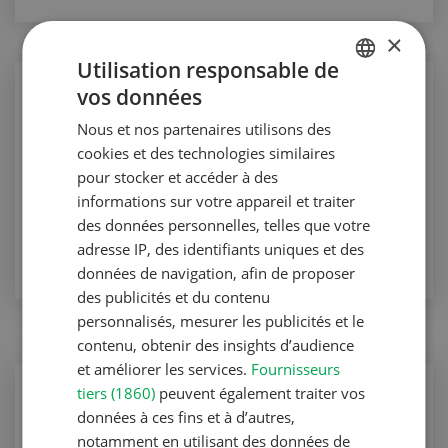
×
Utilisation responsable de
Production animale
vos données
GERMAN
« Comment éviter les inflammations
Nous et nos partenaires utilisons des
FRENCH
articulaires ? »
cookies et des technologies similaires
pour stocker et accéder à des
Production animale
informations sur votre appareil et traiter
des données personnelles, telles que votre
VERS L'ARTICLE
adresse IP, des identifiants uniques et des
données de navigation, afin de proposer
des publicités et du contenu
personnalisés, mesurer les publicités et le
contenu, obtenir des insights d’audience
et améliorer les services.
Fournisseurs
Production animale
tiers (1860)
peuvent également traiter vos
données à ces fins et à d’autres,
L’aide du vétérinaire
notamment en utilisant des données de