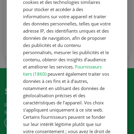
cookies et des technologies similaires
Efficience protéique dans l’alimentation du
pour stocker et accéder à des
bétail laitier
informations sur votre appareil et traiter
Production animale
des données personnelles, telles que votre
adresse IP, des identifiants uniques et des
VERS L'ARTICLE
données de navigation, afin de proposer
des publicités et du contenu
personnalisés, mesurer les publicités et le
contenu, obtenir des insights d’audience
et améliorer les services.
Fournisseurs
tiers (1860)
peuvent également traiter vos
données à ces fins et à d’autres,
notamment en utilisant des données de
S'abonner à la newletter
géolocalisation précises et des
caractéristiques de l’appareil. Vos choix
Recevez les dernières nouvelles du monde de la
s’appliquent uniquement à ce site web.
Revue-UFA.
Certains fournisseurs peuvent se fonder
S'ABONNER
sur leur intérêt légitime plutôt que sur
votre consentement ; vous avez le droit de