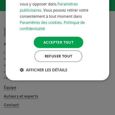
vous y opposer dans
Paramètres
publicitaires
. Vous pouvez retirer votre
consentement à tout moment dans
Paramètres des cookies
.
Politique de
confidentialité
ACCEPTER TOUT
A propos de nous
La Revue UFA propose des solutions professionnelles individuelles à
REFUSER TOUT
toutes les agricultrices et agriculteurs de Suisse. Notre équipe
entretien des contacts privilégiés avec de nombreux auteurs
AFFICHER LES DÉTAILS
spécialisés des stations de recherche, des hautes écoles et de
l’industrie.
Équipe
Auteurs et experts
Contact