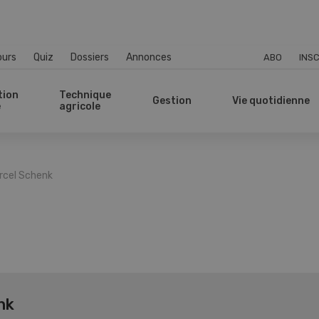
ours
Quiz
Dossiers
Annonces
ABO
INSC
tion
Technique
Gestion
Vie quotidienne
e
agricole
rcel Schenk
nk