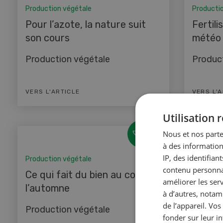
Production végétale
Producti
Pour l’azote, la nature suit
Fertil
son cours
météo
Production végétale
Produc
VERS L'ARTICLE
VERS L'
Utilisation
Nous et nos parte
à des information
IP, des identifia
Production végétale
Producti
contenu personnal
Ce qui fait du bien au colza à
Le pho
améliorer les ser
l’automne
difficil
à d’autres, notam
de l’appareil. Vo
Production végétale
Produc
fonder sur leur i