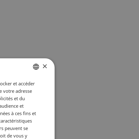
×
tocker et accéder
GERMAN
ue votre adresse
FRENCH
icités et du
’audience et
r la
ées à ces fins et
caractéristiques
urs peuvent se
oit de vous y