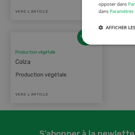
opposer dans
Par
dans
Paramètres 
VERS L'ARTICLE
VERS L'
AFFICHER LES
Production végétale
Colza
Production végétale
VERS L'ARTICLE
S'abonner à la newlette