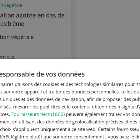
on végétale
isation azotée en cas de
 extrême
tion végétale
ARTICLE
 responsable de vos données
naires utilisons des cookies et des technologies similaires pour s
s sur votre appareil et traiter des données personnelles, telles q
nts uniques et des données de navigation, afin de proposer des publ
on végétale
Production végétale
isés, mesurer les publicités et le contenu, obtenir des insights d
sphore, un nutriment
Chauler pour assure
vices.
Fournisseurs tiers (1860)
peuvent également traiter vos donn
e à assimiler
récolte
ment en utilisant des données de géolocalisation précises et des 
s choix s’appliquent uniquement à ce site web. Certains fournisse
tion végétale
Production végétale
ntérêt légitime plutôt que sur votre consentement ; vous avez le dr