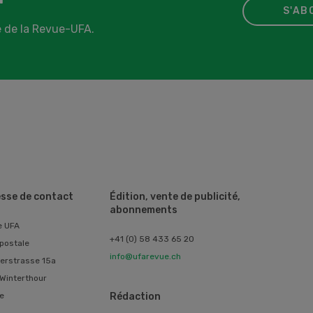
S'AB
 de la Revue-UFA.
sse de contact
Édition, vente de publicité,
abonnements
e UFA
+41 (0) 58 433 65 20
postale
info@ufarevue.ch
erstrasse 15a
Winterthour
e
Rédaction