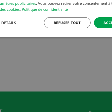
amètres publicitaires
. Vous pouvez retirer votre consentement 
des cookies
.
Politique de confidentialité
ARTICLE
VERS L'ARTICLE
 DÉTAILS
REFUSER TOUT
ACC
r