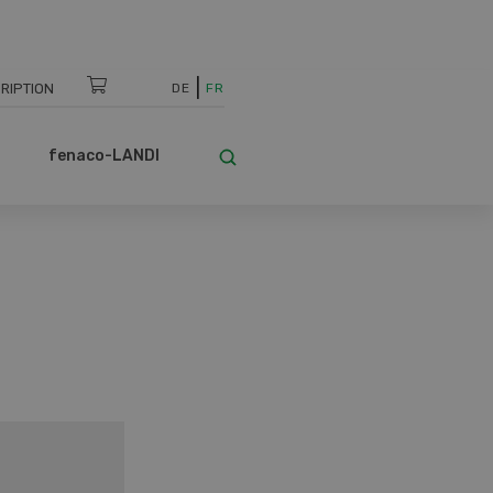
RIPTION
DE
FR
fenaco-LANDI