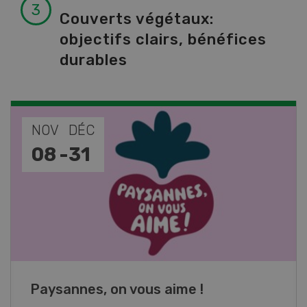
Couverts végétaux:
objectifs clairs, bénéfices
durables
NOV
JAN
17
-
26
Cours spécialisé Aquaculture