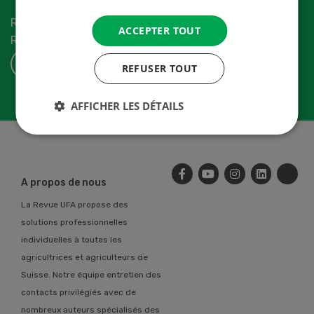
Recevez les dernières nouvelles du monde de la
ACCEPTER TOUT
Revue-UFA.
S'ABONNER
REFUSER TOUT
AFFICHER LES DÉTAILS
A propos de nous
La Revue UFA propose des
solutions professionnelles
individuelles à toutes les
agricultrices et agriculteurs de
Suisse. Notre équipe entretien des
contacts privilégiés avec de
nombreux auteurs spécialisés des