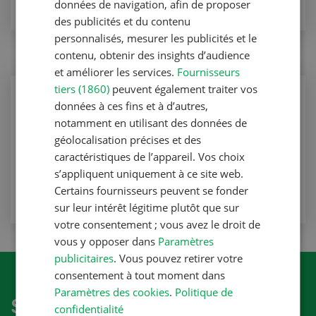
données de navigation, afin de proposer
des publicités et du contenu
personnalisés, mesurer les publicités et le
contenu, obtenir des insights d’audience
et améliorer les services.
Fournisseurs
tiers (1860)
peuvent également traiter vos
Production animale
données à ces fins et à d’autres,
Que faire en cas de manque de fourrage ?
notamment en utilisant des données de
géolocalisation précises et des
Production animale
caractéristiques de l’appareil. Vos choix
s’appliquent uniquement à ce site web.
VERS L'ARTICLE
Certains fournisseurs peuvent se fonder
sur leur intérêt légitime plutôt que sur
votre consentement ; vous avez le droit de
vous y opposer dans
Paramètres
publicitaires
. Vous pouvez retirer votre
consentement à tout moment dans
Paramètres des cookies
.
Politique de
S'abonner à la newletter
confidentialité