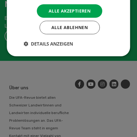
Newsletter abonnieren
ALLE AKZEPTIEREN
Erhalten Sie die aktuellen News aus der
Landwirtschaftsbranche.
ALLE ABLEHNEN
ABONNIEREN
DETAILS ANZEIGEN
Über uns
Die UFA-Revue bietet allen
Schweizer Landwirtinnen und
Landwirten individuelle berufliche
Problemlösungen an. Das UFA-
Revue Team steht in engem
Kontakt mit einer Vielzahl von