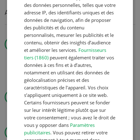
des données personnelles, telles que votre
Articles les plus lus
adresse IP, des identifiants uniques et des
données de navigation, afin de proposer
des publicités et du contenu
personnalisés, mesurer les publicités et le
Production animale
contenu, obtenir des insights d’audience
Belles et
et améliorer les services.
Fournisseurs
bien
tiers (1860)
peuvent également traiter vos
gestantes
données à ces fins et à d’autres,
notamment en utilisant des données de
géolocalisation précises et des
caractéristiques de l’appareil. Vos choix
Technique agricole
s’appliquent uniquement à ce site web.
Solomix
Certains fournisseurs peuvent se fonder
sur leur intérêt légitime plutôt que sur
votre consentement ; vous avez le droit de
vous y opposer dans
Paramètres
Gestion
publicitaires
. Vous pouvez retirer votre
Pas de jardin permanent sans