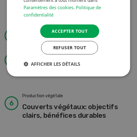
consentement à tout moment dans
autorisation
Paramètres des cookies
.
Politique de
confidentialité
Utiliser l’eau avec efficience
ACCEPTER TOUT
REFUSER TOUT
Technique agricole
« J’aime les cultures et aussi
AFFICHER LES DÉTAILS
soigner les animaux »
Production végétale
Couverts végétaux: objectifs
clairs, bénéfices durables