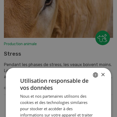
Production animale
Stress
Pendant les phases de stress, les veaux boivent moins.
Leurs besoins en minéraux et en oligo-éléments
×
augmentent. Il s’ensuit des accroissements journalier...
Utilisation responsable de
vos données
CONTINUER À LIRE
GERMAN
Nous et nos partenaires utilisons des
FRENCH
cookies et des technologies similaires
pour stocker et accéder à des
informations sur votre appareil et traiter