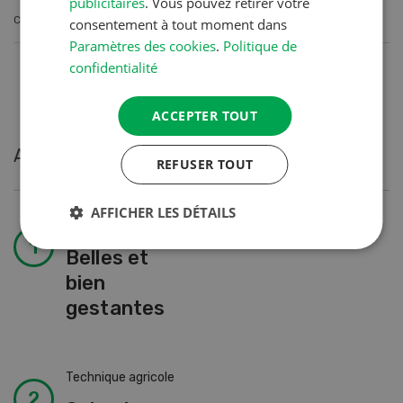
publicitaires
. Vous pouvez retirer votre
CONTINUER À LIRE
consentement à tout moment dans
Paramètres des cookies
.
Politique de
confidentialité
ACCEPTER TOUT
Articles les plus lus
REFUSER TOUT
AFFICHER LES DÉTAILS
Production animale
Belles et
bien
gestantes
Technique agricole