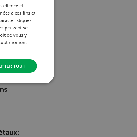
’audience et
ées à ces fins et
caractéristiques
urs peuvent se
oit de vous y
à tout moment
EPTER TOUT
ans
étaux: