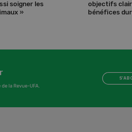
ssi soigner les
objectifs clair
imaux »
bénéfices dur
r
S'AB
 de la Revue-UFA.