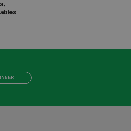
s,
ables
ONNER