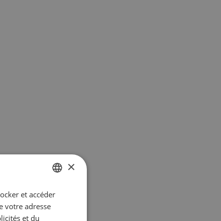
×
tocker et accéder
GERMAN
ue votre adresse
FRENCH
icités et du