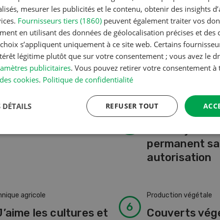
isés, mesurer les publicités et le contenu, obtenir des insights d
vices.
Fournisseurs tiers (1860)
peuvent également traiter vos donn
ment en utilisant des données de géolocalisation précises et des 
s choix s’appliquent uniquement à ce site web. Certains fournisse
ntérêt légitime plutôt que sur votre consentement ; vous avez le dr
amètres publicitaires
. Vous pouvez retirer votre consentement 
des cookies
.
Politique de confidentialité
 DÉTAILS
REFUSER TOUT
ACC
nique agricole
Gestion
lomix
Pas de jardin
permanent s
autorisation
nique agricole
Production végétale
J’aime les cultures et
Couverts vég