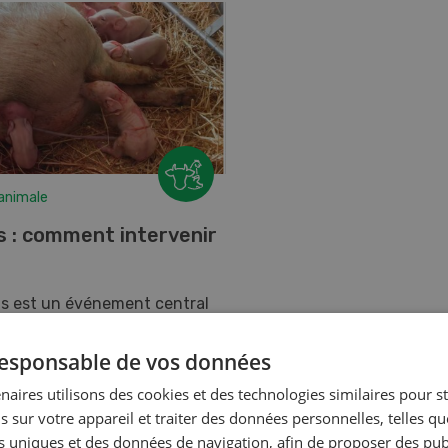
animale
s : comment intervenir
as est un événement central
ion porcine. Il est primordial
nté et la vitalité du troupeau
 responsable de vos données
ssance se déroule bien. A...
naires utilisons des cookies et des technologies similaires pour s
s sur votre appareil et traiter des données personnelles, telles q
 À LIRE
nts uniques et des données de navigation, afin de proposer des publ