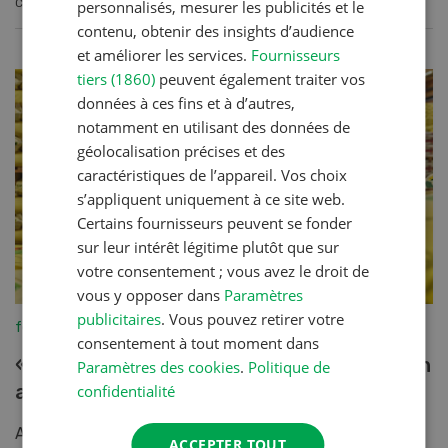
CONTINUER À LIRE
personnalisés, mesurer les publicités et le
contenu, obtenir des insights d’audience
et améliorer les services.
Fournisseurs
tiers (1860)
peuvent également traiter vos
données à ces fins et à d’autres,
notamment en utilisant des données de
géolocalisation précises et des
caractéristiques de l’appareil. Vos choix
s’appliquent uniquement à ce site web.
Certains fournisseurs peuvent se fonder
sur leur intérêt légitime plutôt que sur
votre consentement ; vous avez le droit de
vous y opposer dans
Paramètres
publicitaires
. Vous pouvez retirer votre
fenaco-LANDI
consentement à tout moment dans
« La digitalisation gagne en importance en
Paramètres des cookies
.
Politique de
agriculture »
confidentialité
Après 40 ans au service de l’agriculture suisse, Heinz
ACCEPTER TOUT