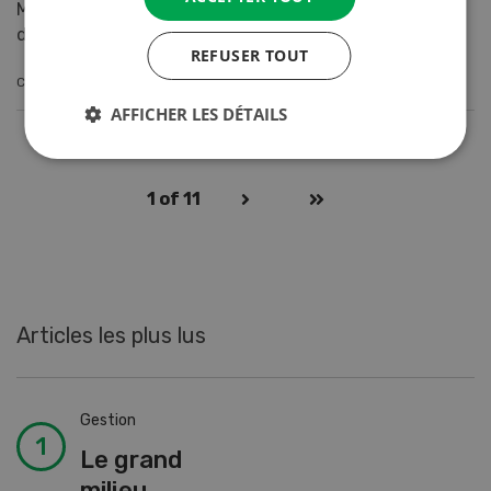
Mollet, chef de la division Agro chez fenaco, part
désormais à la retraite. Dans un entretien avec l...
REFUSER TOUT
CONTINUER À LIRE
AFFICHER LES DÉTAILS
1
of 11
Articles les plus lus
Gestion
Le grand
milieu