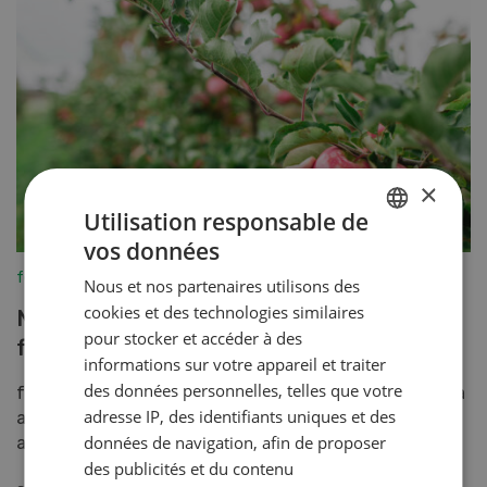
×
Utilisation responsable de
vos données
GERMAN
fenaco-LANDI
Nous et nos partenaires utilisons des
FRENCH
cookies et des technologies similaires
Nouvelle convention collective chez
pour stocker et accéder à des
fenaco
informations sur votre appareil et traiter
des données personnelles, telles que votre
fenaco société coopérative, les syndicats Syna et Unia
adresse IP, des identifiants uniques et des
ainsi que la Commission du personnel fenaco se sont
données de navigation, afin de proposer
accordés sur une nouvelle convention collective...
des publicités et du contenu