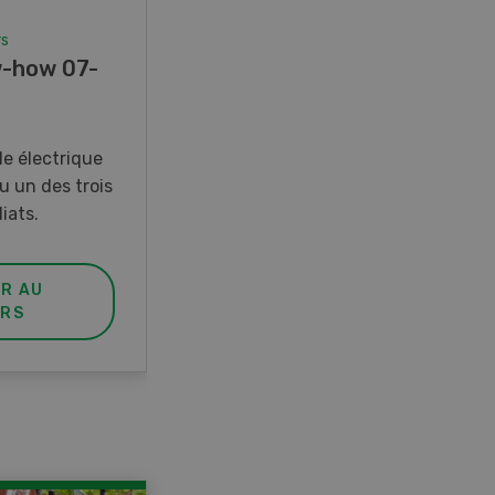
rs
Concours
-how 07-
Photo mystère 07-08/26
Gagnez l’un des cinq couteaux
de poche LANDI
e électrique
u un des trois
iats.
ER AU
PARTICIPER AU
RS
CONCOURS