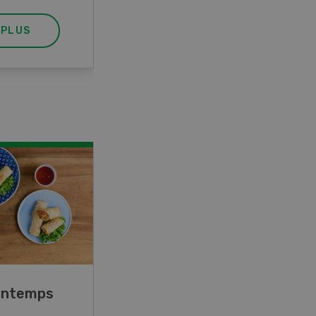
 PLUS
EN SAVOIR PLUS
rintemps
Blancs de poulet sauce
épinards à la crème