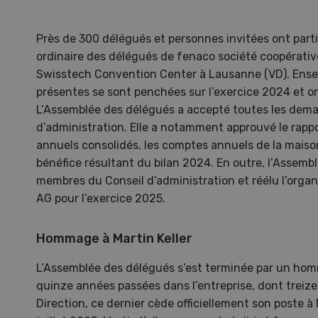
Près de 300 délégués et personnes invitées ont part
ordinaire des délégués de fenaco société coopérative
Swisstech Convention Center à Lausanne (VD). Ense
présentes se sont penchées sur l’exercice 2024 et on
L’Assemblée des délégués a accepté toutes les dem
d’administration. Elle a notamment approuvé le rappo
annuels consolidés, les comptes annuels de la maison
bénéfice résultant du bilan 2024. En outre, l’Assem
membres du Conseil d’administration et réélu l’organ
AG pour l’exercice 2025.
Hommage à Martin Keller
Une ferme entre de nouvelles
L’
mains
climat
L’Assemblée des délégués s’est terminée par un homm
Dossi
quinze années passées dans l’entreprise, dont treiz
du c
Direction, ce dernier cède officiellement son poste à 
Une ferme entre de