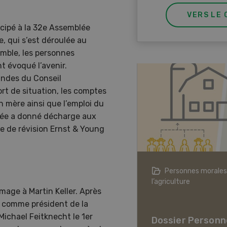
VERS LE 
icipé à la 32e Assemblée
, qui s’est déroulée au
mble, les personnes
t évoqué l’avenir.
andes du Conseil
rt de situation, les comptes
 mère ainsi que l’emploi du
blée a donné décharge aux
e de révision Ernst & Young
agriculture à l’ère du changement
Personnes morales
ique
l’agriculture
age à Martin Keller. Après
er L’agriculture à l’ère
e comme président de la
hangement climatique
Michael Feitknecht le 1er
Dossier Personn