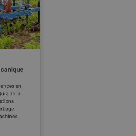
canique
sances en
Quiz de la
stions
 Geiser et Michael Feitknecht (de gauche à
erbage
achines