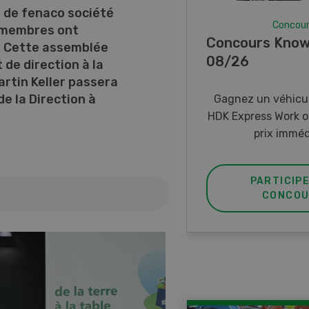
 de fenaco société
Concou
s membres ont
Concours Know
s. Cette assemblée
08/26
de direction à la
Martin Keller passera
de la Direction à
Gagnez un véhicul
HDK Express Work o
prix imméd
PARTICIP
CONCOU