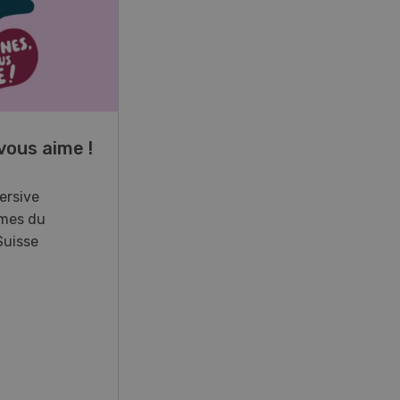
17
-
26
vous aime !
Cours spécialisé
Aquaculture
ersive
mes du
Vous élevez des poissons ou
Suisse
songez à le faire? Ce cours vous
équipe du savoir nécessaire. Si
vous effectuez aussi un stage
pratique, votre diplôme est
reconnu officiellement et vous
habilite à détenir des poissons à
titre professionnel.