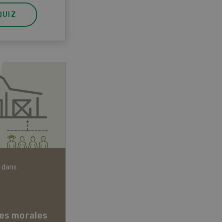
QUIZ
 dans
Articles biologiques
es morales