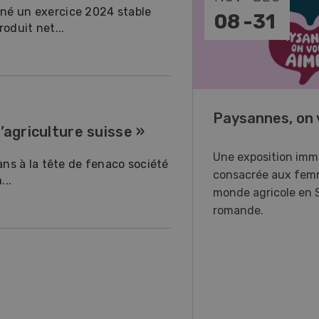
gné un exercice 2024 stable
-
11
08
-
31
oduit net...
o Days 2026
Paysannes, on 
’agriculture suisse »
r Forstmaschinen vous
Une exposition imm
 ans à la tête de fenaco société
e aux DemoDays 2026 à
consacrée aux fem
...
isbach pour des
monde agricole en 
strations en direct et la
romande.
ère suisse du nouveau
ur à 8 roues.