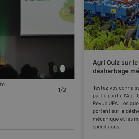
Agri Quiz sur le
désherbage mé
té
Testez vos connais
1
/
2
participant à l’Agri 
Revue UFA. Les que
Martin Keller, Pierre-André
portent sur le désh
droite)
mécanique et les m
spécifiques.