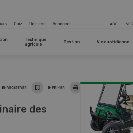
ours
Quiz
Dossiers
Annonces
ABO
INSC
tion
Technique
Gestion
Vie quotidienne
e
agricole
ger
ENREGISTRER
IMPRIMER
inaire des