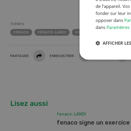
de l’appareil. Vo
fonder sur leur i
opposer dans
Par
THÈMES
dans
Paramètres 
FENACO
FENACO-LANDI
ASSEMBLÉE DES DÉLÉGUÉS
AFFICHER LES
Partager
PARTAGER
ENREGISTRER
IMPRIMER
Lisez aussi
fenaco-LANDI
fenaco signe un exercice
S