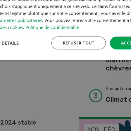
A à Z
s choix s’appliquent uniquement à ce site web. Certains fournisse
ntérêt légitime plutôt que sur votre consentement ; vous avez le dr
amètres publicitaires
. Vous pouvez retirer votre consentement 
Production a
des cookies
.
Politique de confidentialité
L’aide 
vétérin
 DÉTAILS
REFUSER TOUT
ACC
faire e
diarrhé
chèvres
Production a
Climat 
 2024 stable
EP
NOV
DÉC