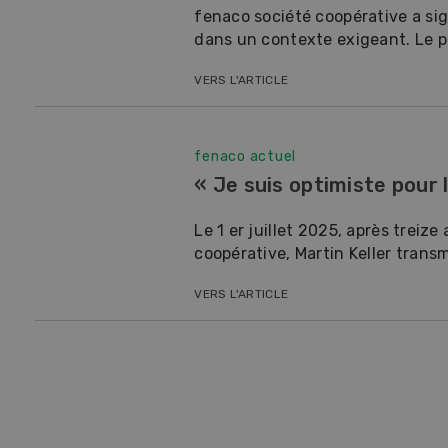
fenaco société coopérative a si
10
dans un contexte exigeant. Le pr
VERS L'ARTICLE
fenaco actuel
Dem
« Je suis optimiste pour l
Kelle
Le 1 er juillet 2025, après treize
invit
coopérative, Martin Keller transm
Wiedl
démon
VERS L'ARTICLE
premi
porte