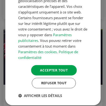
géolocalisation précises et des
Anitas purée de pommes coupées
caractéristiques de l’appareil. Vos choix
s’appliquent uniquement à ce site web.
VERS LA RECETTE
Certains fournisseurs peuvent se fonder
sur leur intérêt légitime plutôt que sur
votre consentement ; vous avez le droit de
vous y opposer dans
Paramètres
publicitaires
. Vous pouvez retirer votre
consentement à tout moment dans
Paramètres des cookies
.
Politique de
confidentialité
ACCEPTER TOUT
REFUSER TOUT
Gratin de baies Bauer Beck
AFFICHER LES DÉTAILS
VERS LA RECETTE