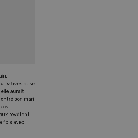
ain.
créatives et se
elle aurait
ncontré son mari
plus
onaux revêtent
e fois avec