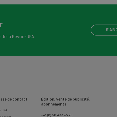
r
S'AB
 de la Revue-UFA.
sse de contact
Édition, vente de publicité,
abonnements
e UFA
+41 (0) 58 433 65 20
postale