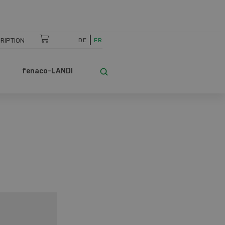
RIPTION
DE
FR
fenaco-LANDI