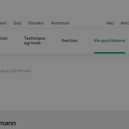
ours
Quiz
Dossiers
Annonces
ABO
INSC
tion
Technique
Gestion
Vie quotidienne
e
agricole
abrina Bühlmann
lmann