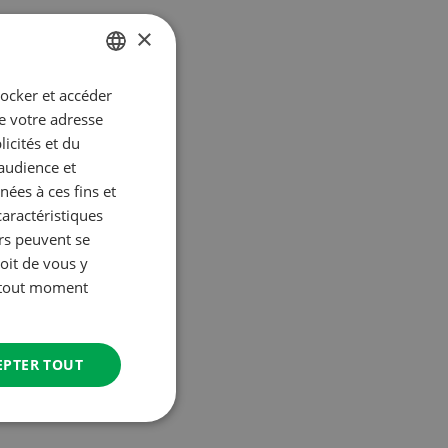
×
tocker et accéder
GERMAN
ue votre adresse
FRENCH
icités et du
’audience et
ées à ces fins et
caractéristiques
urs peuvent se
oit de vous y
à tout moment
EPTER TOUT