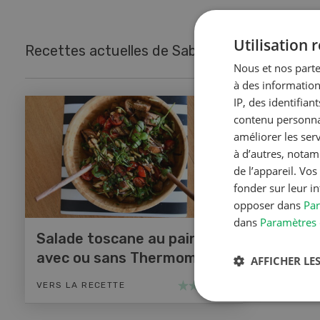
Utilisation
Recettes actuelles de Sabrina Bühlmann
Nous et nos parte
à des information
IP, des identifia
contenu personnal
améliorer les ser
à d’autres, notam
de l’appareil. Vo
fonder sur leur i
opposer dans
Par
dans
Paramètres 
Salade toscane au pain
avec ou sans Thermomix
AFFICHER LES
VERS LA RECETTE