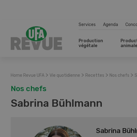
Services
Agenda
Conc
Production
Produc
végétale
animal
>
>
>
>
Home Revue UFA
Vie quotidienne
Recettes
Nos chefs
S
Nos chefs
Sabrina Bühlmann
Sabrina Büh