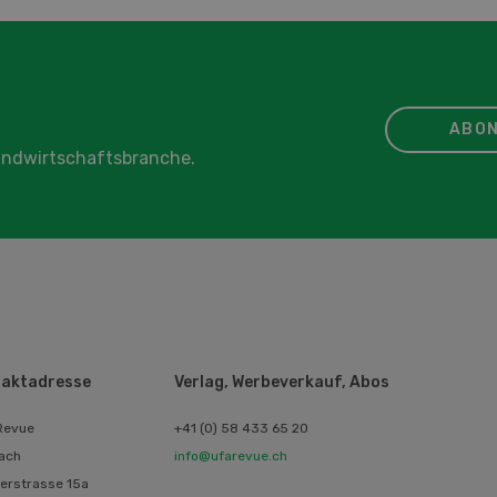
ABON
Landwirtschaftsbranche.
aktadresse
Verlag, Werbeverkauf, Abos
Revue
+41 (0) 58 433 65 20
ach
info@ufarevue.ch
erstrasse 15a