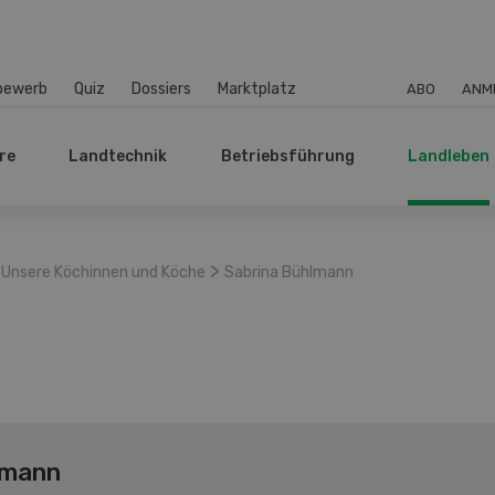
bewerb
Quiz
Dossiers
Marktplatz
ABO
ANM
re
Landtechnik
Betriebsführung
Landleben
>
Unsere Köchinnen und Köche
Sabrina Bühlmann
lmann