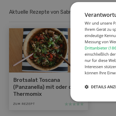
Aktuelle Rezepte von Sabrina Bühlmann
Verantwortu
Wir und unsere P
Ihrem Gerät zu s
eindeutige Kennu
Messung von Werb
Drittanbieter (18
einschließlich d
nur für diese Webs
Interessen stütze
können Ihre Einwi
Brotsalat Toscana
(Panzanella) mit oder ohne
DETAILS ANZ
Thermomix
ZUM REZEPT