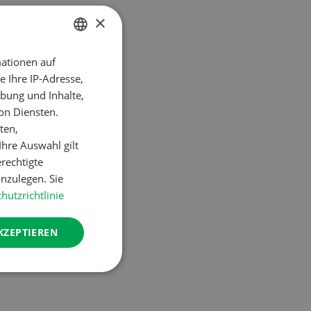
×
ationen auf
GERMAN
 Ihre IP-Adresse,
FRENCH
bung und Inhalte,
on Diensten.
ten,
hre Auswahl gilt
erechtigte
nzulegen. Sie
hutzrichtlinie
KZEPTIEREN