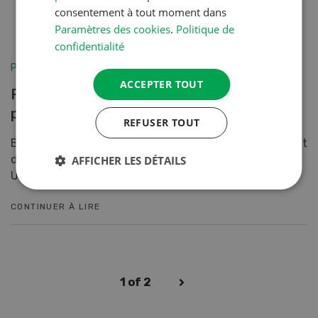
consentement à tout moment dans
Paramètres des cookies
.
Politique de
confidentialité
Production végétale
ACCEPTER TOUT
Pollinisation par les insectes, une action
précieuse
REFUSER TOUT
Beaucoup des principales cultures agricoles dépendent
de la pollinisation par les insectes ou en bénéficient.
AFFICHER LES DÉTAILS
Une bonne pollinisation étant garante des niv...
CONTINUER À LIRE
1
of 2