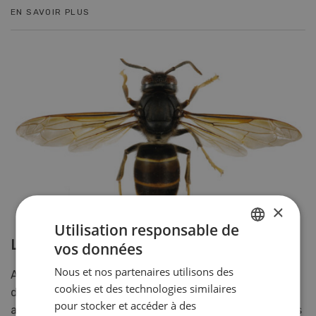
EN SAVOIR PLUS
×
Utilisation responsable de
Le frelon asiatique se propage en Suisse
vos données
GERMAN
Nous et nos partenaires utilisons des
Après la première observation en 2017, le nombre de
FRENCH
cookies et des technologies similaires
découvertes de frelon asiatique a nettement
pour stocker et accéder à des
augmenté dans notre pays en 2022. Grâce aux bonnes