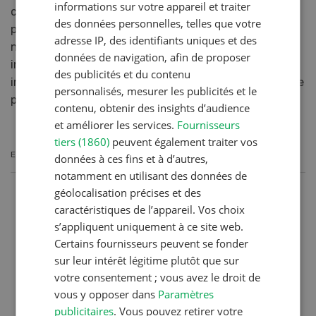
informations sur votre appareil et traiter
conditions météorologiques de cette année, elle
des données personnelles, telles que votre
poursuit son expansion en Suisse romande et dans le
adresse IP, des identifiants uniques et des
nord-ouest de la Suisse. Pour protéger l'entomofaune
données de navigation, afin de proposer
indigène et les colonies d'abeilles mellifères, il est très
des publicités et du contenu
important de détruire rapidement le plus grand nombre
personnalisés, mesurer les publicités et le
possible de nids de cette espèce invasive.
contenu, obtenir des insights d’audience
et améliorer les services.
Fournisseurs
tiers (1860)
peuvent également traiter vos
EN SAVOIR PLUS
données à ces fins et à d’autres,
notamment en utilisant des données de
géolocalisation précises et des
caractéristiques de l’appareil. Vos choix
s’appliquent uniquement à ce site web.
Certains fournisseurs peuvent se fonder
sur leur intérêt légitime plutôt que sur
votre consentement ; vous avez le droit de
vous y opposer dans
Paramètres
publicitaires
. Vous pouvez retirer votre