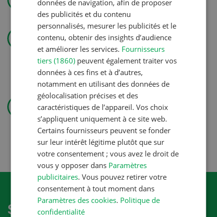
données de navigation, afin de proposer
des publicités et du contenu
personnalisés, mesurer les publicités et le
Technique agricole
contenu, obtenir des insights d’audience
« J’aime les cultures et aussi
et améliorer les services.
Fournisseurs
soigner les animaux »
tiers (1860)
peuvent également traiter vos
données à ces fins et à d’autres,
notamment en utilisant des données de
géolocalisation précises et des
Production végétale
caractéristiques de l’appareil. Vos choix
Couverts végétaux: objectifs
s’appliquent uniquement à ce site web.
clairs, bénéfices durables
Certains fournisseurs peuvent se fonder
sur leur intérêt légitime plutôt que sur
votre consentement ; vous avez le droit de
vous y opposer dans
Paramètres
publicitaires
. Vous pouvez retirer votre
consentement à tout moment dans
Paramètres des cookies
.
Politique de
S'abonner à la newletter
confidentialité