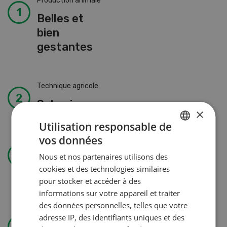
Production animale
Belles et
bien
gestantes
Technique agricole
Solomix
×
Utilisation responsable de
vos données
GERMAN
Gestion
Nous et nos partenaires utilisons des
Pas de jardin permanent sans
FRENCH
cookies et des technologies similaires
autorisation
pour stocker et accéder à des
informations sur votre appareil et traiter
des données personnelles, telles que votre
Utiliser l’eau avec efficience
adresse IP, des identifiants uniques et des