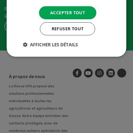
Recevez les dernières nouvelles du monde de la
ACCEPTER TOUT
Revue-UFA.
S'ABONNER
REFUSER TOUT
AFFICHER LES DÉTAILS
A propos de nous
La Revue UFA propose des
solutions professionnelles
individuelles à toutes les
agricultrices et agriculteurs de
Suisse. Notre équipe entretien des
contacts privilégiés avec de
nombreux auteurs spécialisés des