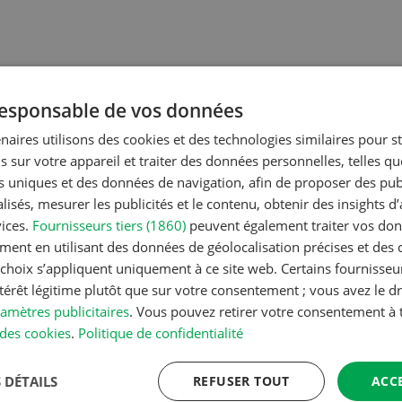
 responsable de vos données
naires utilisons des cookies et des technologies similaires pour s
s sur votre appareil et traiter des données personnelles, telles q
nique agricole
Gestion
nts uniques et des données de navigation, afin de proposer des publ
isés, mesurer les publicités et le contenu, obtenir des insights d
lomix
Pas de jardin
vices.
Fournisseurs tiers (1860)
peuvent également traiter vos donn
permanent s
ment en utilisant des données de géolocalisation précises et des 
autorisation
s choix s’appliquent uniquement à ce site web. Certains fournisse
ntérêt légitime plutôt que sur votre consentement ; vous avez le dr
amètres publicitaires
. Vous pouvez retirer votre consentement 
nique agricole
Production végétale
des cookies
.
Politique de confidentialité
J’aime les cultures et
Couverts vég
 DÉTAILS
REFUSER TOUT
ACC
ssi soigner les
objectifs clair