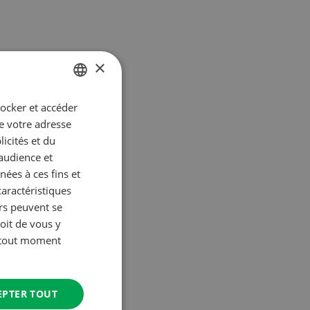
×
tocker et accéder
GERMAN
ue votre adresse
FRENCH
icités et du
’audience et
ées à ces fins et
ans
caractéristiques
urs peuvent se
oit de vous y
à tout moment
étaux:
EPTER TOUT
s,