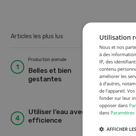
Articles les plus lus
Utilisation
Nous et nos parte
à des information
Production animale
Tech
IP, des identifia
contenu personnal
Belles et bien
So
améliorer les ser
gestantes
à d’autres, notam
de l’appareil. Vo
fonder sur leur i
opposer dans
Par
Utiliser l’eau avec
Tech
dans
Paramètres 
efficience
« 
AFFICHER LES
au