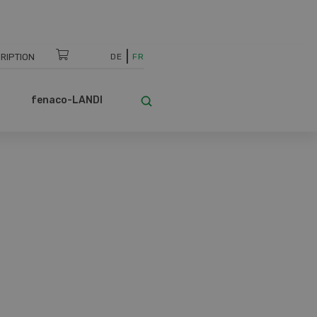
RIPTION
DE
FR
fenaco-LANDI