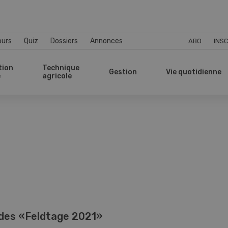
ours
Quiz
Dossiers
Annonces
ABO
INSC
tion
Technique
Gestion
Vie quotidienne
e
agricole
des «Feldtage 2021»