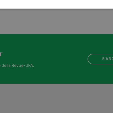
imaux »
bénéfices dur
r
S'AB
 de la Revue-UFA.