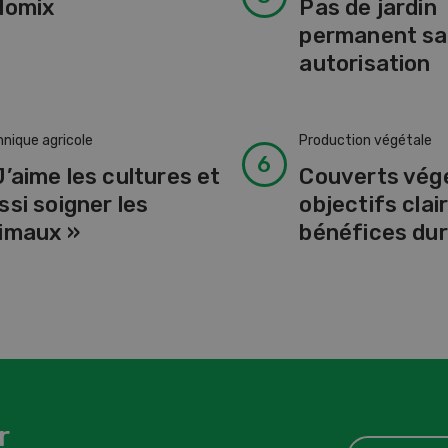
lomix
Pas de jardin
permanent s
autorisation
nique agricole
Production végétale
J’aime les cultures et
Couverts vég
ssi soigner les
objectifs clair
imaux »
bénéfices dur
r