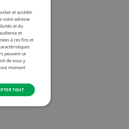
u le Systems
tocker et accéder
GERMAN
ue votre adresse
FRENCH
icités et du
’audience et
ées à ces fins et
caractéristiques
urs peuvent se
oit de vous y
à tout moment
EPTER TOUT