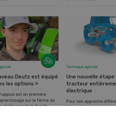
gricole
Technique agricole
uveau Deutz est équipé
Une nouvelle étape 
s les options »
tracteur entièrem
électrique
happuis est en première
prentissage sur la ferme de
Pour son approche différ
e et élevage de la famille
l’électrification des syst
à Corrençon (VD).
d’entraînement, le systè