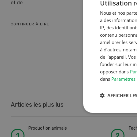
Utilisation
et de...
Nous et nos parte
à des information
CONTINUER À LIRE
CONTINUER
IP, des identifia
contenu personnal
améliorer les ser
à d’autres, notam
de l’appareil. Vo
1
2
fonder sur leur i
opposer dans
Par
dans
Paramètres 
AFFICHER LES
Articles les plus lus
Production animale
Tech