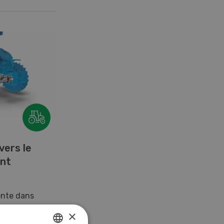
vers le
ent
ente dans
èmes
×
me eTerradrive