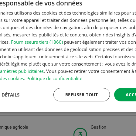
 responsable de vos données
du constructeur ZF a reç
&amp; Componen...
naires utilisons des cookies et des technologies similaires pour s
s sur votre appareil et traiter des données personnelles, telles q
 À LIRE
CONTINUER À LIRE
nts uniques et des données de navigation, afin de proposer des publ
isés, mesurer les publicités et le contenu, obtenir des insights d
vices.
Fournisseurs tiers (1860)
peuvent également traiter vos donn
ment en utilisant des données de géolocalisation précises et des 
s choix s’appliquent uniquement à ce site web. Certains fournisse
3
4
5
...
24
ntérêt légitime plutôt que sur votre consentement ; vous avez le dr
amètres publicitaires
. Vous pouvez retirer votre consentement 
des cookies
.
Politique de confidentialité
 DÉTAILS
REFUSER TOUT
ACC
nique agricole
Gestion