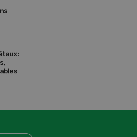
ans
étaux:
s,
ables