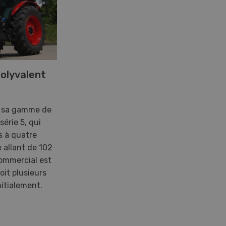
olyvalent
it sa gamme de
série 5, qui
s à quatre
 allant de 102
ommercial est
oit plusieurs
initialement.