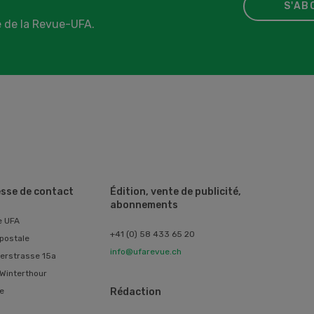
S'AB
 de la Revue-UFA.
sse de contact
Édition, vente de publicité,
abonnements
e UFA
+41 (0) 58 433 65 20
postale
info@ufarevue.ch
erstrasse 15a
Winterthour
e
Rédaction