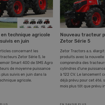
 en technique agricole
Nouveau tracteur p
 suivis en juin
Zetor Série 5
articles concernant les
Zetor Tractors a.s. élarg
racteurs Zetor Série 5, le
produits avec la nouvelle 
emoir Smart 400 de SMS Agro
comprendra des tracteur
acteurs de moyenne puissance
cylindres d'une puissance
 plus suivis en juin dans la
à 122 CV. Le lancement c
technique agricole.
déjà prévu pour cet été, s
mois plus tôt que prévu 
 PLUS
EN SAVOIR PLUS