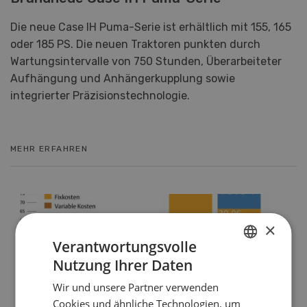
Die neue Case IH Puma-Serie ist erhältlich mit 155, 165
oder 185 PS. Die neuen Traktoren punkten durch
Wartungsintervalle von 750 Stunden, Überarbeiteter
Aufhängung und Anhängerkupplung sowie
integrierter Präzisionstechnologie.
MEHR ERFAHREN
×
Verantwortungsvolle
Nutzung Ihrer Daten
GERMAN
Wir und unsere Partner verwenden
FRENCH
Cookies und ähnliche Technologien, um