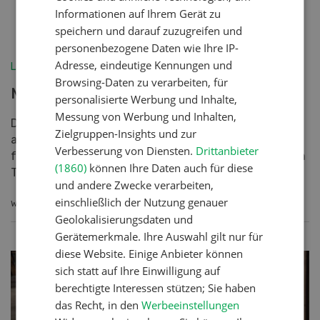
Informationen auf Ihrem Gerät zu
speichern und darauf zuzugreifen und
personenbezogene Daten wie Ihre IP-
Adresse, eindeutige Kennungen und
Landtechnik
Browsing-Daten zu verarbeiten, für
Mehr fahren, weniger bezahlen
personalisierte Werbung und Inhalte,
Messung von Werbung und Inhalten,
Das TractoScope-Berechnungsprogramm stützt sich
Zielgruppen-Insights und zur
auf den Kostenkatalog von Agroscope, um die Kosten
Verbesserung von Diensten.
Drittanbieter
für den Einsatz von Maschinen zu ermitteln. Bei einem
(1860)
können Ihre Daten auch für diese
Tr...
und andere Zwecke verarbeiten,
einschließlich der Nutzung genauer
WEITERLESEN
Geolokalisierungsdaten und
Gerätemerkmale. Ihre Auswahl gilt nur für
diese Website. Einige Anbieter können
sich statt auf Ihre Einwilligung auf
berechtigte Interessen stützen; Sie haben
das Recht, in den
Werbeeinstellungen