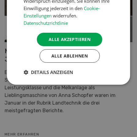
Widerspruch einzulegen. Sie können Ihre
Einwilligung jederzeit in den
Cookie-
Einstellungen
widerrufen.
Datenschutzrichtlinie
ALLE AKZEPTIEREN
Meistbeachtete Landtechnik-Artikel im
ALLE ABLEHNEN
Januar
DETAILS ANZEIGEN
Ein Zapfwellengenerator als Notlösung bei
Stromausfall, Allrounder-Traktoren der mittleren
Leistungsklasse und die Melkanlage als
Lieblingsmaschine von Anna Schopfer waren im
Januar in der Rubrik Landtechnik die drei
meistgefragten Berichte.
MEHR ERFAHREN