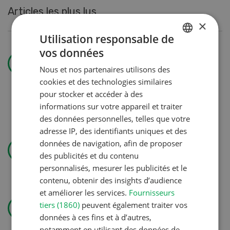
Articles les plus lus
×
Utilisation responsable de
vos données
Production animale
GERMAN
Belles et
Nous et nos partenaires utilisons des
FRENCH
cookies et des technologies similaires
bien
pour stocker et accéder à des
gestantes
informations sur votre appareil et traiter
des données personnelles, telles que votre
adresse IP, des identifiants uniques et des
Technique agricole
données de navigation, afin de proposer
Solomix
des publicités et du contenu
personnalisés, mesurer les publicités et le
contenu, obtenir des insights d’audience
et améliorer les services.
Fournisseurs
Gestion
tiers (1860)
peuvent également traiter vos
Pas de jardin permanent sans
données à ces fins et à d’autres,
autorisation
notamment en utilisant des données de