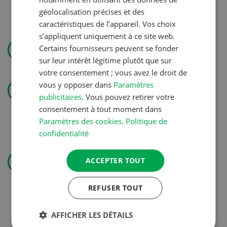
géolocalisation précises et des
caractéristiques de l’appareil. Vos choix
s’appliquent uniquement à ce site web.
Utiliser l’eau avec efficience
Certains fournisseurs peuvent se fonder
sur leur intérêt légitime plutôt que sur
votre consentement ; vous avez le droit de
Technique agricole
vous y opposer dans
Paramètres
« J’aime les cultures et aussi
publicitaires
. Vous pouvez retirer votre
consentement à tout moment dans
soigner les animaux »
Paramètres des cookies
.
Politique de
confidentialité
Production végétale
ACCEPTER TOUT
Couverts végétaux: objectifs
clairs, bénéfices durables
REFUSER TOUT
AFFICHER LES DÉTAILS