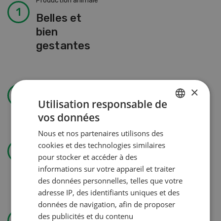
Production animale
Belles et
bien
gestantes
Technique agricole
×
Solomix
Utilisation responsable de
vos données
GERMAN
Nous et nos partenaires utilisons des
FRENCH
Gestion
cookies et des technologies similaires
Pas de jardin permanent sans
pour stocker et accéder à des
informations sur votre appareil et traiter
autorisation
des données personnelles, telles que votre
adresse IP, des identifiants uniques et des
données de navigation, afin de proposer
Utiliser l’eau avec efficience
des publicités et du contenu