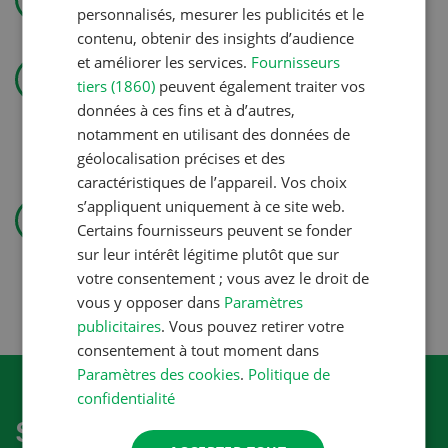
personnalisés, mesurer les publicités et le
contenu, obtenir des insights d’audience
Technique agricole
et améliorer les services.
Fournisseurs
tiers (1860)
peuvent également traiter vos
« J’aime les cultures et aussi
données à ces fins et à d’autres,
soigner les animaux »
notamment en utilisant des données de
géolocalisation précises et des
caractéristiques de l’appareil. Vos choix
Production végétale
s’appliquent uniquement à ce site web.
Couverts végétaux: objectifs
Certains fournisseurs peuvent se fonder
sur leur intérêt légitime plutôt que sur
clairs, bénéfices durables
votre consentement ; vous avez le droit de
vous y opposer dans
Paramètres
publicitaires
. Vous pouvez retirer votre
consentement à tout moment dans
Paramètres des cookies
.
Politique de
confidentialité
S'abonner à la newletter