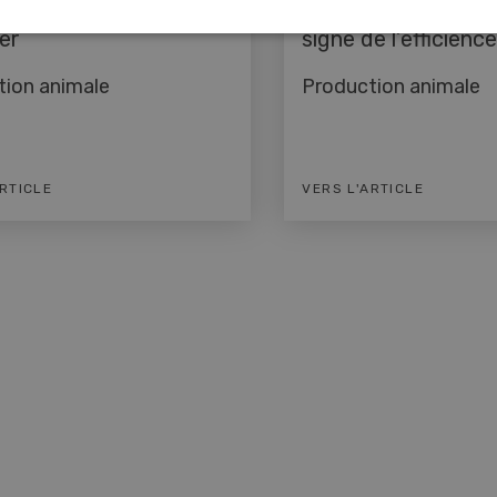
e lumière sur le
Suisse Tier 2023 so
ler
signe de l’efficienc
tion animale
Production animale
ARTICLE
VERS L'ARTICLE