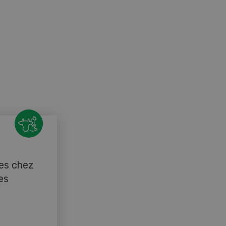
es chez
es