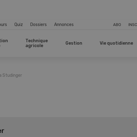
ours
Quiz
Dossiers
Annonces
ABO
INSC
tion
Technique
Gestion
Vie quotidienne
e
agricole
a Studinger
er