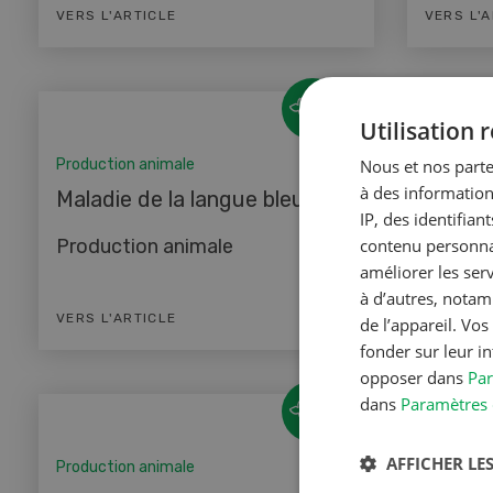
VERS L'ARTICLE
VERS L'
Utilisation
Production animale
Nous et nos parte
Producti
à des information
Maladie de la langue bleue
Elevage
IP, des identifia
Production animale
contenu personnal
Produc
améliorer les ser
à d’autres, notam
VERS L'ARTICLE
VERS L'
de l’appareil. Vo
fonder sur leur i
opposer dans
Par
dans
Paramètres 
AFFICHER LES
Production animale
Producti