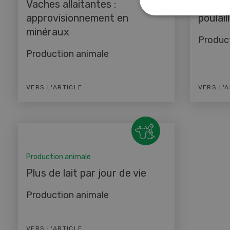
Vaches allaitantes :
Nouvell
approvisionnement en
poulail
minéraux
Produc
Production animale
VERS L'ARTICLE
VERS L'
Production animale
Plus de lait par jour de vie
Production animale
VERS L'ARTICLE