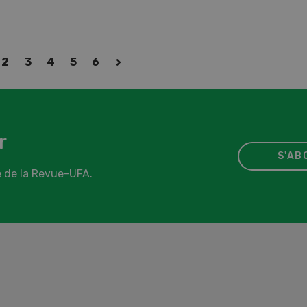
2
3
4
5
6
r
S'AB
 de la Revue-UFA.