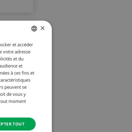
×
tocker et accéder
GERMAN
ue votre adresse
rères
FRENCH
icités et du
’audience et
ées à ces fins et
caractéristiques
urs peuvent se
oit de vous y
à tout moment
EPTER TOUT