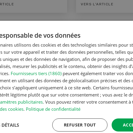
ARTICLE
VERS L'ARTICLE
 responsable de vos données
naires utilisons des cookies et des technologies similaires pour s
on animale
Production animale
s sur votre appareil et traiter des données personnelles, telles q
 porcin plus efficient
Élevage des coqs f
nts uniques et des données de navigation, afin de proposer des publ
isés, mesurer les publicités et le contenu, obtenir des insights d
tion animale
Production animale
vices.
Fournisseurs tiers (1860)
peuvent également traiter vos donn
ment en utilisant des données de géolocalisation précises et des 
ARTICLE
VERS L'ARTICLE
s choix s’appliquent uniquement à ce site web. Certains fournisse
ntérêt légitime plutôt que sur votre consentement ; vous avez le dr
amètres publicitaires
. Vous pouvez retirer votre consentement 
des cookies
.
Politique de confidentialité
 DÉTAILS
REFUSER TOUT
ACC
on animale
Production animale