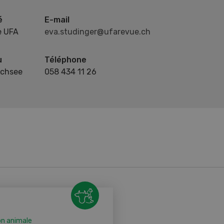
é
E-mail
e UFA
eva.studinger@ufarevue.ch
u
Téléphone
chsee
058 434 11 26
on animale