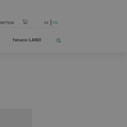
RIPTION
DE
FR
fenaco-LANDI