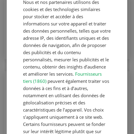
Nous et nos partenaires utilisons des
FRENCH
Production animale
cookies et des technologies similaires
Peser au lieu d’estimer
pour stocker et accéder à des
informations sur votre appareil et traiter
Production animale
des données personnelles, telles que votre
adresse IP, des identifiants uniques et des
VERS L'ARTICLE
données de navigation, afin de proposer
des publicités et du contenu
personnalisés, mesurer les publicités et le
contenu, obtenir des insights d’audience
et améliorer les services.
Fournisseurs
Production animale
tiers (1860)
peuvent également traiter vos
Engraissement basé sur un concept
données à ces fins et à d’autres,
notamment en utilisant des données de
précis
géolocalisation précises et des
Production animale
caractéristiques de l’appareil. Vos choix
s’appliquent uniquement à ce site web.
VERS L'ARTICLE
Certains fournisseurs peuvent se fonder
sur leur intérêt légitime plutôt que sur