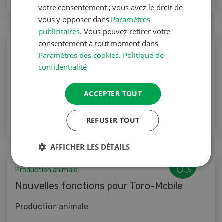
votre consentement ; vous avez le droit de
vous y opposer dans
Paramètres
publicitaires
. Vous pouvez retirer votre
consentement à tout moment dans
Production animale
Paramètres des cookies
.
Politique de
Journée Toro 2017 en Suisse orientale
confidentialité
Production animale
ACCEPTER TOUT
VERS L'ARTICLE
REFUSER TOUT
AFFICHER LES DÉTAILS
Production animale
Nouvelles fonctions pour Toro-Mobile
Production animale