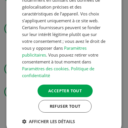
géolocalisation précises et des
caractéristiques de l’appareil. Vos choix
s’appliquent uniquement à ce site web.
Gestion
Certains fournisseurs peuvent se fonder
Pas de jardin permanent sans
sur leur intérêt légitime plutôt que sur
autorisation
votre consentement ; vous avez le droit de
vous y opposer dans
Paramètres
publicitaires
. Vous pouvez retirer votre
consentement à tout moment dans
Utiliser l’eau avec efficience
Paramètres des cookies
.
Politique de
confidentialité
Technique agricole
ACCEPTER TOUT
« J’aime les cultures et aussi
soigner les animaux »
REFUSER TOUT
AFFICHER LES DÉTAILS