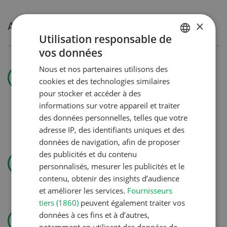
×
Articles les plus lus
Utilisation responsable de
vos données
GERMAN
Gestion
Nous et nos partenaires utilisons des
FRENCH
cookies et des technologies similaires
Le grand
pour stocker et accéder à des
milieu
informations sur votre appareil et traiter
bascule
des données personnelles, telles que votre
adresse IP, des identifiants uniques et des
données de navigation, afin de proposer
Production animale
des publicités et du contenu
personnalisés, mesurer les publicités et le
Belles et bien gestantes
contenu, obtenir des insights d’audience
et améliorer les services.
Fournisseurs
tiers (1860)
peuvent également traiter vos
Technique agricole
données à ces fins et à d’autres,
Solomix
notamment en utilisant des données de