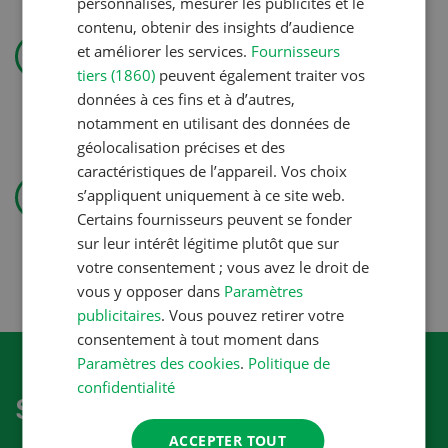
personnalisés, mesurer les publicités et le
contenu, obtenir des insights d’audience
Technique agricole
et améliorer les services.
Fournisseurs
« J’aime les cultures et aussi
tiers (1860)
peuvent également traiter vos
soigner les animaux »
données à ces fins et à d’autres,
notamment en utilisant des données de
géolocalisation précises et des
caractéristiques de l’appareil. Vos choix
Production végétale
s’appliquent uniquement à ce site web.
Couverts végétaux: objectifs
Certains fournisseurs peuvent se fonder
clairs, bénéfices durables
sur leur intérêt légitime plutôt que sur
votre consentement ; vous avez le droit de
vous y opposer dans
Paramètres
publicitaires
. Vous pouvez retirer votre
consentement à tout moment dans
Paramètres des cookies
.
Politique de
confidentialité
S'abonner à la newletter
ACCEPTER TOUT