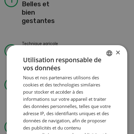
Belles et
bien
gestantes
Technique agricole
×
Solomix
Utilisation responsable de
vos données
GERMAN
Nous et nos partenaires utilisons des
Gestion
FRENCH
cookies et des technologies similaires
Pas de jardin permanent sans
pour stocker et accéder à des
autorisation
informations sur votre appareil et traiter
des données personnelles, telles que votre
adresse IP, des identifiants uniques et des
Utiliser l’eau avec efficience
données de navigation, afin de proposer
des publicités et du contenu