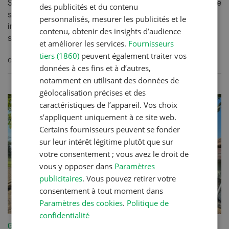
Si, lors de travaux aux champs ou de récolte, de la terre
des publicités et du contenu
se retrouve sur la chaussée, il faut avertir
personnalisés, mesurer les publicités et le
immédiatement les autres usagers·ères et nettoyer
contenu, obtenir des insights d’audience
sa...
et améliorer les services.
Fournisseurs
tiers (1860)
peuvent également traiter vos
CONTINUER À LIRE
données à ces fins et à d’autres,
notamment en utilisant des données de
géolocalisation précises et des
caractéristiques de l’appareil. Vos choix
s’appliquent uniquement à ce site web.
Certains fournisseurs peuvent se fonder
sur leur intérêt légitime plutôt que sur
votre consentement ; vous avez le droit de
vous y opposer dans
Paramètres
publicitaires
. Vous pouvez retirer votre
consentement à tout moment dans
Paramètres des cookies
.
Politique de
confidentialité
Gestion