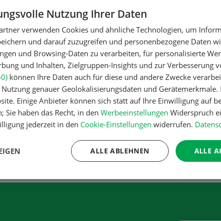
ngsvolle Nutzung Ihrer Daten
artner verwenden Cookies und ähnliche Technologien, um Inform
peichern und darauf zuzugreifen und personenbezogene Daten wie
ngen und Browsing-Daten zu verarbeiten, für personalisierte Wer
ung und Inhalten, Zielgruppen-Insights und zur Verbesserung v
60)
können Ihre Daten auch für diese und andere Zwecke verarbei
er Nutzung genauer Geolokalisierungsdaten und Gerätemerkmale. I
ite. Einige Anbieter können sich statt auf Ihre Einwilligung auf b
n; Sie haben das Recht, in den
Werbeeinstellungen
Widerspruch ei
lligung jederzeit in den
Cookie-Einstellungen
widerrufen.
Datensc
-Lasagne
EIGEN
ALLE ABLEHNEN
ALLE A
EPT