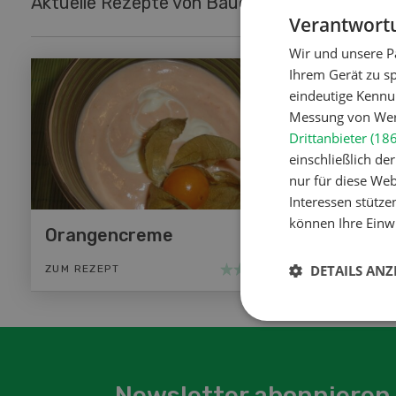
Aktuelle Rezepte von Bäuerinnen Obwaldner
Verantwortu
Wir und unsere P
Ihrem Gerät zu s
eindeutige Kennu
Messung von Werb
Drittanbieter (18
einschließlich d
nur für diese Webs
Interessen stütze
können Ihre Einwi
Orangencreme
Lauch
DETAILS ANZ
ZUM REZEPT
ZUM REZ
Newsletter abonnieren