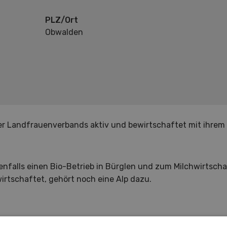
PLZ/Ort
Obwalden
ner Landfrauenverbands aktiv und bewirtschaftet mit ihrem
nfalls einen Bio-Betrieb in Bürglen und zum Milchwirtscha
irtschaftet, gehört noch eine Alp dazu.