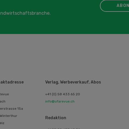
ABON
Landwirtschaftsbranche.
aktadresse
Verlag, Werbeverkauf, Abos
Revue
+41 (0) 58 433 65 20
ach
info@ufarevue.ch
erstrasse 15a
Winterthur
Redaktion
eiz