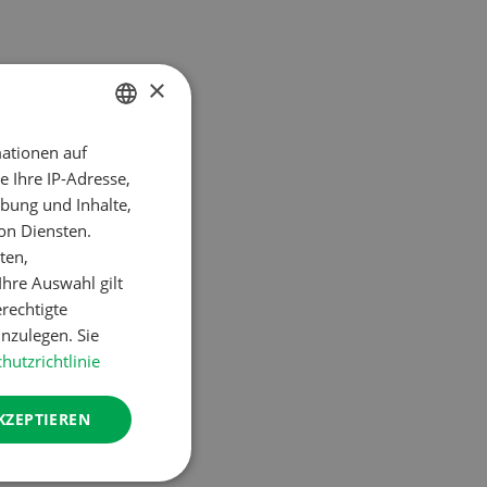
×
ken
n:
ationen auf
GERMAN
cher
 Ihre IP-Adresse,
FRENCH
bung und Inhalte,
hdrescher
on Diensten.
 abzugeben,
ten,
 Region 8400,
hre Auswahl gilt
t, wird aber
erechtigte
nzulegen. Sie
hutzrichtlinie
KZEPTIEREN