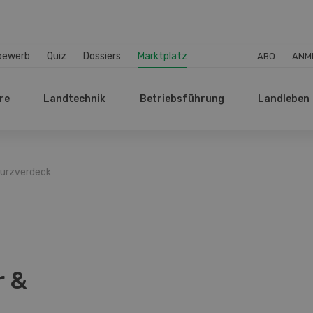
bewerb
Quiz
Dossiers
Marktplatz
ABO
ANM
re
Landtechnik
Betriebsführung
Landleben
turzverdeck
r &