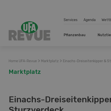
Services
Agenda
Wett
Pflanzenbau
Nutztie
>
>
Home UFA-Revue
Marktplatz
Einachs-Dreiseitenkipper & S
Marktplatz
Einachs-Dreiseitenkippe
Sturzverdeck