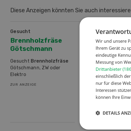
Diese Anzeigen könnten Sie auch interessier
Verantwortu
gesucht
zu verkaufen
Brennholzfräse
Diverses zu
Wir und unsere P
Götschmann
verkaufen
Ihrem Gerät zu s
eindeutige Kennu
Gesucht
Brennholzfräse
Aebi TP 57
Getriebe
Messung von Werb
Götschmann, ZW oder
Breitreifen, Dopelra
Drittanbieter (18
Elektro
Ladegerät ca. 17m3,
einschließlich d
rev.;
Aufbau-Mistze
nur für diese Webs
ZUR ANZEIGE
Saco…
Interessen stütze
können Ihre Einwi
ZUR ANZEIGE
DETAILS ANZ