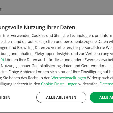
en
ngsvolle Nutzung Ihrer Daten
zu verkaufen
zu verschen
Federzahnegge,
Abzugebe
artner verwenden Cookies und ähnliche Technologien, um Inform
Zinkenrotor,
Mähdres
peichern und darauf zuzugreifen und personenbezogene Daten wie
ngen und Browsing-Daten zu verarbeiten, für personalisierte Wer
Sämaschine,
rev.,
Oldtimer-Mä
ung und Inhalten, Zielgruppen-Insights und zur Verbesserung v
Frontpacker,
d m.
Ködel & Böhm
60)
können Ihre Daten auch für diese und andere Zwecke verarbei
Feldspritze
 Pickup
ca. Jg. 1960,
er Nutzung genauer Geolokalisierungsdaten und Gerätemerkmale. I
tter
Maschine läuf
ite. Einige Anbieter können sich statt auf Ihre Einwilligung auf b
Federzahnegge
mit
nicht…
n; Sie haben das Recht, in den
Werbeeinstellungen
Widerspruch ei
Doppelkrümmler 2,7 m;
lligung jederzeit in den
Cookie-Einstellungen
widerrufen.
Datensc
ZUR ANZEIGE
Kuhn
Zinkenrotor
mit
Packerwalze und Hitch 2,5
m;
Sämaschine
Nodet…
EIGEN
ALLE ABLEHNEN
ALLE A
ZUR ANZEIGE