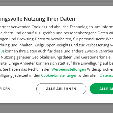
zu verschenken
zu verkaufe
e,
Abzugeben:
Räder
ngsvolle Nutzung Ihrer Daten
Mähdrescher
artner verwenden Cookies und ähnliche Technologien, um Inform
Vorderräder
peichern und darauf zuzugreifen und personenbezogene Daten wie
passend zu Fe
Oldtimer-Mähdrescher
ngen und Browsing-Daten zu verarbeiten, für personalisierte Wer
70 %, Fr. 200
Ködel & Böhm abzugeben,
ung und Inhalten, Zielgruppen-Insights und zur Verbesserung v
ca. Jg. 1960, Region 8400,
ZUR ANZEIGE
60)
können Ihre Daten auch für diese und andere Zwecke verarbei
Maschine läuft, wird aber
er Nutzung genauer Geolokalisierungsdaten und Gerätemerkmale. I
nicht…
m;
ite. Einige Anbieter können sich statt auf Ihre Einwilligung auf b
ZUR ANZEIGE
it
n; Sie haben das Recht, in den
Werbeeinstellungen
Widerspruch ei
ch 2,5
lligung jederzeit in den
Cookie-Einstellungen
widerrufen.
Datensc
et…
EIGEN
ALLE ABLEHNEN
ALLE A