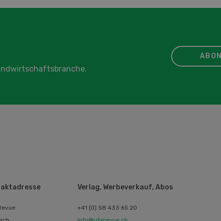
ABON
Landwirtschaftsbranche.
aktadresse
Verlag, Werbeverkauf, Abos
Revue
+41 (0) 58 433 65 20
ach
info@ufarevue.ch