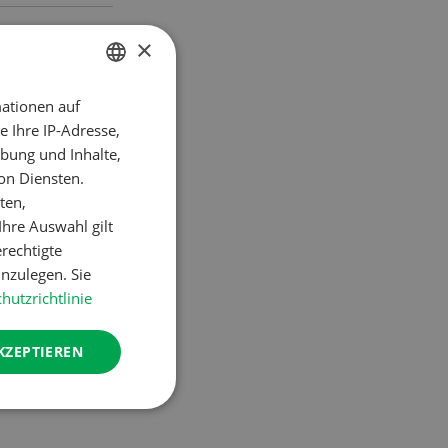
n
×
ationen auf
GERMAN
420/70 R24,
 Ihre IP-Adresse,
ndt 312, ca.
FRENCH
bung und Inhalte,
on Diensten.
ten,
hre Auswahl gilt
erechtigte
nzulegen. Sie
hutzrichtlinie
KZEPTIEREN