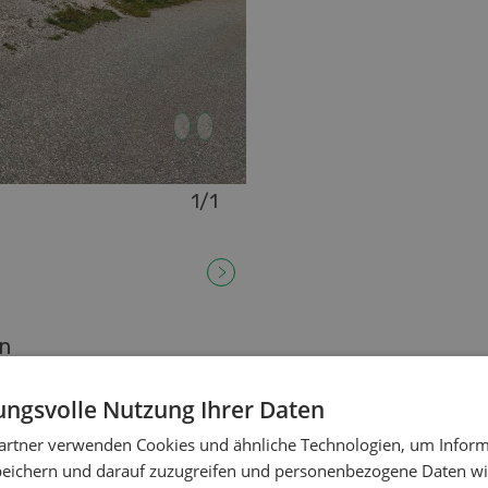
1
/
1
en
ngsvolle Nutzung Ihrer Daten
zu verkaufen
zu verkaufe
artner verwenden Cookies und ähnliche Technologien, um Inform
Weihnachtsbäume
Containe
peichern und darauf zuzugreifen und personenbezogene Daten wie