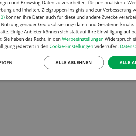
ngen und Browsing-Daten zu verarbeiten, für personalisierte Wer
g.
Weihnachtsbäume
für
Container
6.0
ung und Inhalten, Zielgruppen-Insights und zur Verbesserung v
Dezember 2026 jetzt
2.60 m mit 2 F
60)
können Ihre Daten auch für diese und andere Zwecke verarbei
ser
bestellen, für
abschliessbar
er Nutzung genauer Geolokalisierungsdaten und Gerätemerkmale. I
025,
Weihnachtsmärkte,
ZUR ANZEIGE
ite. Einige Anbieter können sich statt auf Ihre Einwilligung auf b
htung…
Ausstellungen,
n; Sie haben das Recht, in den
Werbeeinstellungen
Widerspruch ei
Gemeindedekoration, ab
lligung jederzeit in den
Cookie-Einstellungen
widerrufen.
Datensc
Feld, Region Sursee, VP…
ZUR ANZEIGE
EIGEN
ALLE ABLEHNEN
ALLE A