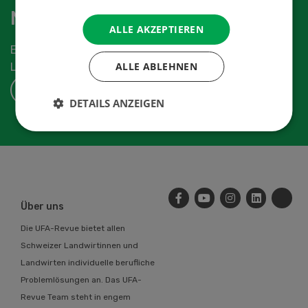
Newsletter abonnieren
ALLE AKZEPTIEREN
Erhalten Sie die aktuellen News aus der
ALLE ABLEHNEN
Landwirtschaftsbranche.
ABONNIEREN
DETAILS ANZEIGEN
Über uns
Die UFA-Revue bietet allen
Schweizer Landwirtinnen und
Landwirten individuelle berufliche
Problemlösungen an. Das UFA-
Revue Team steht in engem