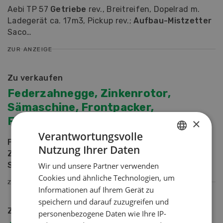
Aebi TP 57
Getriebe
rev., Breitreifen, Dopelrad m.
Ladegerät ca. 17m3, Pickup rev.;
Aufbau-Mistzetter
Saco…
ZUR ANZEIGE
zu verkaufen
Federzahnegge, Zinkenrotor,
Sämaschine, Frontpacker,
Feldspritze
×
Verantwortungsvolle
Federzahnegge
mit Doppelkrümmler 2,7 m; Kuhn
Nutzung Ihrer Daten
GERMAN
Zinkenrotor
mit Packerwalze und Hitch 2,5 m;
Sämaschine
Nodet…
Wir und unsere Partner verwenden
FRENCH
Cookies und ähnliche Technologien, um
ZUR ANZEIGE
Informationen auf Ihrem Gerät zu
speichern und darauf zuzugreifen und
zu verschenken
personenbezogene Daten wie Ihre IP-