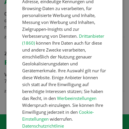
Abzugeben: Mähdrescher
Adresse, eindeutige Kennungen und
Browsing-Daten zu verarbeiten, für
Oldtimer-Mähdrescher
Ködel & Böhm abzugeben,
personalisierte Werbung und Inhalte,
ca. Jg. 1960, Region 8400, Maschine läuft, wird aber
Messung von Werbung und Inhalten,
nicht…
Zielgruppen-Insights und zur
Verbesserung von Diensten.
Drittanbieter
ZUR ANZEIGE
(1860)
können Ihre Daten auch für diese
und andere Zwecke verarbeiten,
zu verkaufen
einschließlich der Nutzung genauer
Räder
Geolokalisierungsdaten und
Gerätemerkmale. Ihre Auswahl gilt nur für
Vorderräder
420/70 R24, passend zu Fendt 312, ca.
diese Website. Einige Anbieter können
70 %, Fr. 200
sich statt auf Ihre Einwilligung auf
berechtigte Interessen stützen; Sie haben
ZUR ANZEIGE
das Recht, in den
Werbeeinstellungen
Widerspruch einzulegen. Sie können Ihre
Einwilligung jederzeit in den
Cookie-
Einstellungen
widerrufen.
Datenschutzrichtlinie