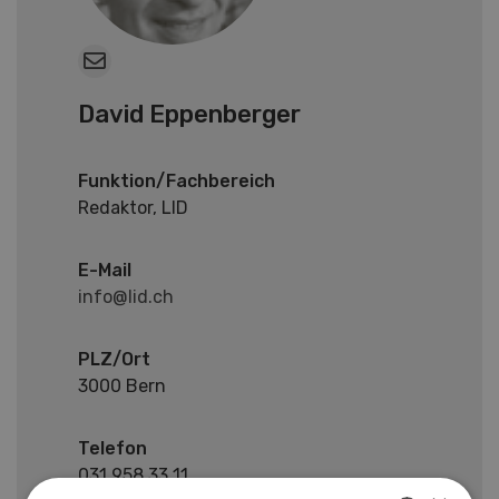
David Eppenberger
Funktion/Fachbereich
Redaktor, LID
E-Mail
info@lid.ch
PLZ/Ort
3000 Bern
Telefon
031 958 33 11