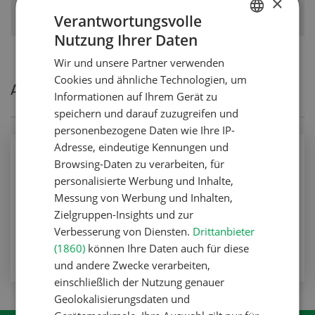
×
Verantwortungsvolle
Nutzung Ihrer Daten
GERMAN
Wir und unsere Partner verwenden
FRENCH
Cookies und ähnliche Technologien, um
Aktuelle Artikel von David Eppenberger
Informationen auf Ihrem Gerät zu
speichern und darauf zuzugreifen und
personenbezogene Daten wie Ihre IP-
Adresse, eindeutige Kennungen und
Betriebsführung
Browsing-Daten zu verarbeiten, für
Mit Facebook in die Gemüsesaison starten
personalisierte Werbung und Inhalte,
Messung von Werbung und Inhalten,
Betriebsführung
Zielgruppen-Insights und zur
Verbesserung von Diensten.
Drittanbieter
ZUM ARTIKEL
(1860)
können Ihre Daten auch für diese
und andere Zwecke verarbeiten,
einschließlich der Nutzung genauer
Geolokalisierungsdaten und