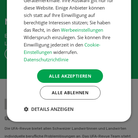
Gerätemerkmale. Ihre Auswahl gilt nur für
diese Website. Einige Anbieter können
sich statt auf Ihre Einwilligung auf
Newsletter abonnieren
berechtigte Interessen stützen; Sie haben
das Recht, in den
Werbeeinstellungen
Erhalten Sie die aktuellen News aus der
Widerspruch einzulegen. Sie können Ihre
Landwirtschaftsbranche.
Einwilligung jederzeit in den
Cookie-
Einstellungen
widerrufen.
ABONNIEREN
Datenschutzrichtlinie
ALLE AKZEPTIEREN
ALLE ABLEHNEN
DETAILS ANZEIGEN
Über uns
Die UFA-Revue bietet allen Schweizer Landwirtinnen und Landwirten
individuelle berufliche Problemlösungen an. Das UFA-Revue Team steht