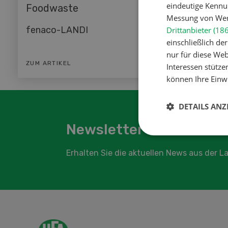
eindeutige Kennu
Foodwaste
Messung von Werb
fenaco-LANDI
Drittanbieter (18
einschließlich d
nur für diese Webs
ZUM ARTIKEL
Interessen stütze
können Ihre Einwi
DETAILS ANZ
Newsletter abonnieren
Erhalten Sie die aktuellen News aus der 