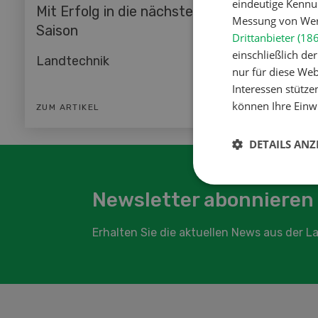
eindeutige Kennu
Mit Erfolg in die nächste
Messung von Werb
Saison
Drittanbieter (18
einschließlich d
Landtechnik
nur für diese Webs
Interessen stütze
können Ihre Einwi
ZUM ARTIKEL
DETAILS ANZ
Newsletter abonnieren
Erhalten Sie die aktuellen News aus der 