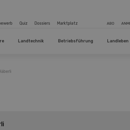
bewerb
Quiz
Dossiers
Marktplatz
ABO
ANM
re
Landtechnik
Betriebsführung
Landleben
Häberli
li