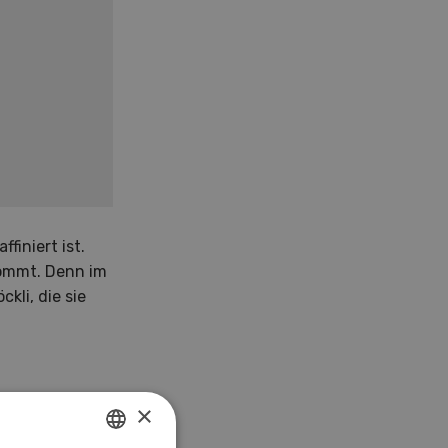
finiert ist.
kommt. Denn im
li, die sie
×