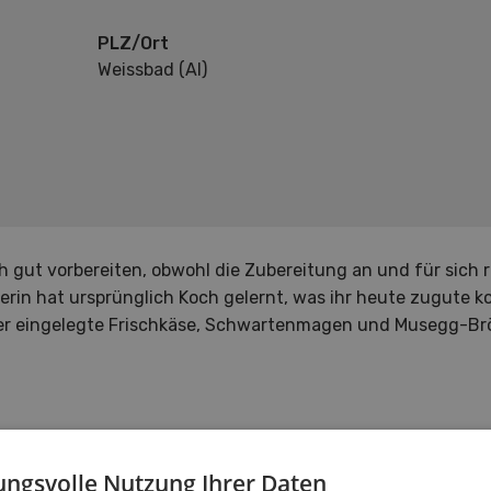
PLZ/Ort
Weissbad (AI)
gut vorbereiten, obwohl die Zubereitung an und für sich raf
uerin hat ursprünglich Koch gelernt, was ihr heute zugute 
er eingelegte Frischkäse, Schwartenmagen und Musegg-Bröck
ngsvolle Nutzung Ihrer Daten