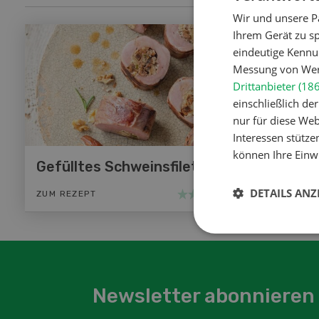
Wir und unsere P
Ihrem Gerät zu s
eindeutige Kennu
Messung von Werb
Drittanbieter (18
einschließlich d
nur für diese Webs
Interessen stütze
können Ihre Einwi
Gefülltes Schweinsfilet
DETAILS ANZ
ZUM REZEPT
Newsletter abonnieren