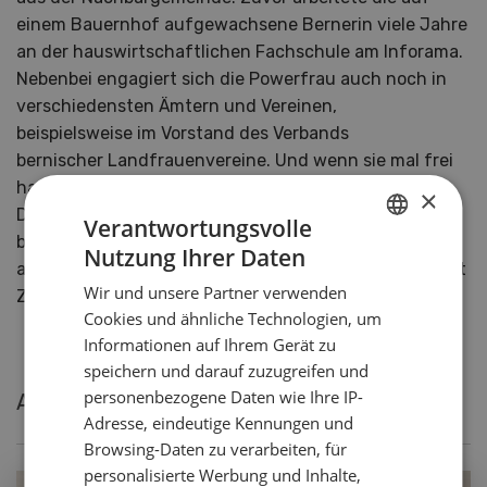
einem Bauernhof aufgewachsene Bernerin viele Jahre
an der hauswirtschaftlichen Fachschule am Inforama.
Nebenbei engagiert sich die Powerfrau auch noch in
verschiedensten Ämtern und Vereinen,
beispielsweise im Vorstand des Verbands
bernischer Landfrauenvereine. Und wenn sie mal frei
hat? Dann trifft man Ursula zumeist in den Bergen.
×
Dort kann sie richtig Kraft tanken und ihre Seele
Verantwortungsvolle
baumeln lassen. Und zwischendurch spielt sie gerne
Nutzung Ihrer Daten
GERMAN
auf dem Cornet, mit dem sie Teil der Musikgesellschaft
Wir und unsere Partner verwenden
Zimmerwald-Niedermuhlern ist.
FRENCH
Cookies und ähnliche Technologien, um
Informationen auf Ihrem Gerät zu
speichern und darauf zuzugreifen und
personenbezogene Daten wie Ihre IP-
Aktuelle Rezepte von Ursula Brönnimann
Adresse, eindeutige Kennungen und
Browsing-Daten zu verarbeiten, für
personalisierte Werbung und Inhalte,