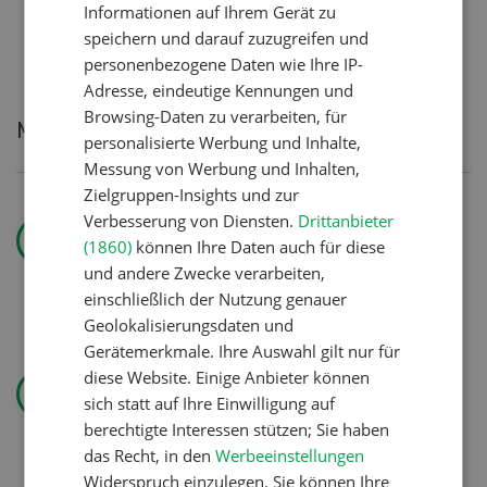
Informationen auf Ihrem Gerät zu
speichern und darauf zuzugreifen und
personenbezogene Daten wie Ihre IP-
Adresse, eindeutige Kennungen und
Browsing-Daten zu verarbeiten, für
Meistgelesene Artikel
personalisierte Werbung und Inhalte,
Messung von Werbung und Inhalten,
Zielgruppen-Insights und zur
Nutztiere
Verbesserung von Diensten.
Drittanbieter
(1860)
können Ihre Daten auch für diese
Prächtig
und andere Zwecke verarbeiten,
trächtig
einschließlich der Nutzung genauer
Geolokalisierungsdaten und
Gerätemerkmale. Ihre Auswahl gilt nur für
Landtechnik
diese Website. Einige Anbieter können
sich statt auf Ihre Einwilligung auf
Solomix
berechtigte Interessen stützen; Sie haben
das Recht, in den
Werbeeinstellungen
Widerspruch einzulegen. Sie können Ihre