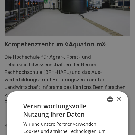
Kompetenzzentrum «Aquaforum»
Die Hochschule für Agrar-, Forst- und
Lebensmittelwissenschaften der Berner
Fachhochschule (BFH-HAFL) und das Aus-,
Weiterbildungs- und Beratungszentrum für
Landwirtschaft Inforama des Kantons Bern forschen
zusammen an einer nachhaltigen Schweizer
×
Fischzucht.
Verantwortungsvolle
Nutzung Ihrer Daten
GERMAN
Wir und unsere Partner verwenden
FRENCH
MEHR ERFAHREN
Cookies und ähnliche Technologien, um