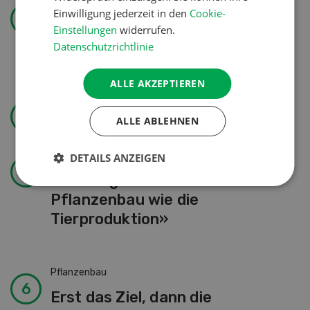
Betriebsführung
Einwilligung jederzeit in den
Cookie-
Kein Dauergarten ohne
Einstellungen
widerrufen.
Bewilligung
Datenschutzrichtlinie
ALLE AKZEPTIEREN
Wasser effizienter nutzen
ALLE ABLEHNEN
Landtechnik
DETAILS ANZEIGEN
«Ich mag ebenso den
Pflanzenbau wie die
Tierproduktion»
Pflanzenbau
Erst das Ziel, dann die