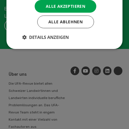
ALLE AKZEPTIEREN
Erhalten Sie die aktuellen News aus der
Landwirtschaftsbranche.
ALLE ABLEHNEN
ABONNIEREN
DETAILS ANZEIGEN
Über uns
Die UFA-Revue bietet allen
Schweizer Landwirtinnen und
Landwirten individuelle berufliche
Problemlösungen an. Das UFA-
Revue Team steht in engem
Kontakt mit einer Vielzahl von
Fachautoren aus