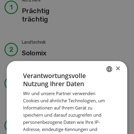
Nutztiere
Prächtig
trächtig
Landtechnik
Solomix
×
Verantwortungsvolle
Betriebsführung
Nutzung Ihrer Daten
GERMAN
Kein Dauergarten ohne
Wir und unsere Partner verwenden
Bewilligung
FRENCH
Cookies und ähnliche Technologien, um
Informationen auf Ihrem Gerät zu
speichern und darauf zuzugreifen und
Wasser effizienter nutzen
personenbezogene Daten wie Ihre IP-
Adresse, eindeutige Kennungen und