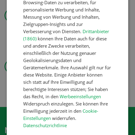
Browsing-Daten zu verarbeiten, für
Landtechnik
personalisierte Werbung und Inhalte,
Messung von Werbung und Inhalten,
«Ich mag ebenso den
Zielgruppen-Insights und zur
Pflanzenbau wie die
Verbesserung von Diensten.
Drittanbieter
Tierproduktion»
(1860)
können Ihre Daten auch für diese
und andere Zwecke verarbeiten,
einschließlich der Nutzung genauer
Pflanzenbau
Geolokalisierungsdaten und
Gerätemerkmale. Ihre Auswahl gilt nur für
Erst das Ziel, dann die
diese Website. Einige Anbieter können
Zwischenfrucht
sich statt auf Ihre Einwilligung auf
berechtigte Interessen stützen; Sie haben
das Recht, in den
Werbeeinstellungen
Widerspruch einzulegen. Sie können Ihre
Einwilligung jederzeit in den
Cookie-
Einstellungen
widerrufen.
Datenschutzrichtlinie
Newsletter abonnieren