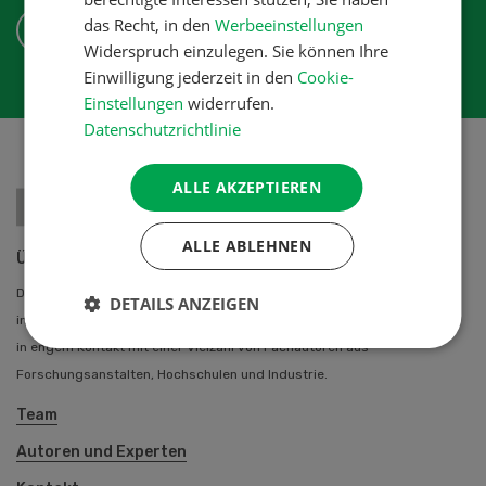
das Recht, in den
Werbeeinstellungen
ABONNIEREN
Widerspruch einzulegen. Sie können Ihre
Einwilligung jederzeit in den
Cookie-
Einstellungen
widerrufen.
Datenschutzrichtlinie
ALLE AKZEPTIEREN
ALLE ABLEHNEN
Über uns
Die UFA-Revue bietet allen Schweizer Landwirtinnen und Landwirten
DETAILS ANZEIGEN
individuelle berufliche Problemlösungen an. Das UFA-Revue Team steht
in engem Kontakt mit einer Vielzahl von Fachautoren aus
Forschungsanstalten, Hochschulen und Industrie.
Team
Autoren und Experten