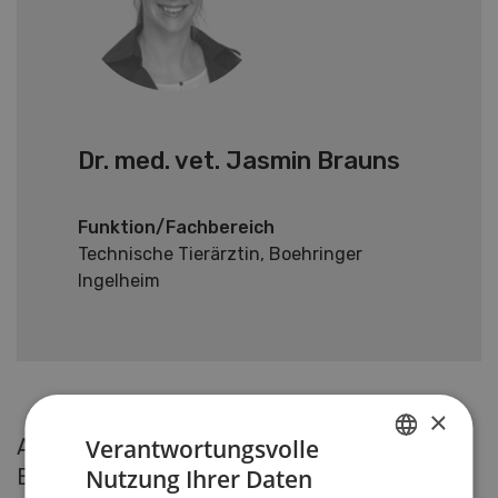
Dr. med. vet. Jasmin Brauns
Funktion/Fachbereich
Technische Tierärztin, Boehringer
Ingelheim
×
Aktuelle Artikel von Dr. med. vet. Jasmin
Verantwortungsvolle
Brauns
Nutzung Ihrer Daten
GERMAN