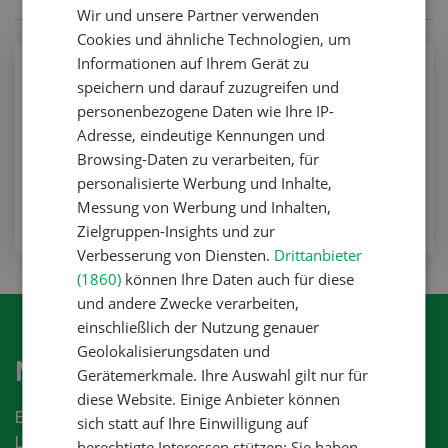
Wir und unsere Partner verwenden
FRENCH
Cookies und ähnliche Technologien, um
Informationen auf Ihrem Gerät zu
Nutztiere
speichern und darauf zuzugreifen und
Impfschutz für Ferkel
personenbezogene Daten wie Ihre IP-
Adresse, eindeutige Kennungen und
Nutztiere
Browsing-Daten zu verarbeiten, für
personalisierte Werbung und Inhalte,
ZUM ARTIKEL
Messung von Werbung und Inhalten,
Zielgruppen-Insights und zur
Verbesserung von Diensten.
Drittanbieter
(1860)
können Ihre Daten auch für diese
und andere Zwecke verarbeiten,
einschließlich der Nutzung genauer
Geolokalisierungsdaten und
Newsletter abonnieren
Gerätemerkmale. Ihre Auswahl gilt nur für
diese Website. Einige Anbieter können
Erhalten Sie die aktuellen News aus der
sich statt auf Ihre Einwilligung auf
Landwirtschaftsbranche.
berechtigte Interessen stützen; Sie haben