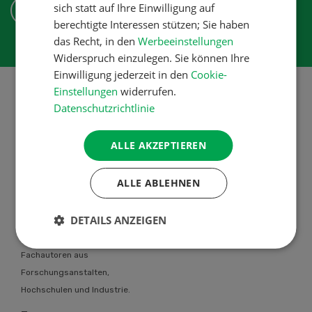
sich statt auf Ihre Einwilligung auf
ABONNIEREN
berechtigte Interessen stützen; Sie haben
das Recht, in den
Werbeeinstellungen
Widerspruch einzulegen. Sie können Ihre
Einwilligung jederzeit in den
Cookie-
Einstellungen
widerrufen.
Datenschutzrichtlinie
Über uns
ALLE AKZEPTIEREN
Die UFA-Revue bietet allen
Schweizer Landwirtinnen und
ALLE ABLEHNEN
Landwirten individuelle berufliche
Problemlösungen an. Das UFA-
DETAILS ANZEIGEN
Revue Team steht in engem
Kontakt mit einer Vielzahl von
Fachautoren aus
Forschungsanstalten,
Hochschulen und Industrie.