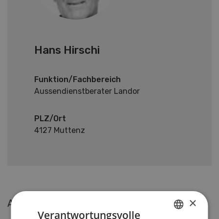
Hans Hirschi
Funktion/Fachbereich
Aussendienstberater Landor
PLZ/Ort
4127 Muttenz
×
Aktuelle Artikel von Hans Hirschi
Verantwortungsvolle