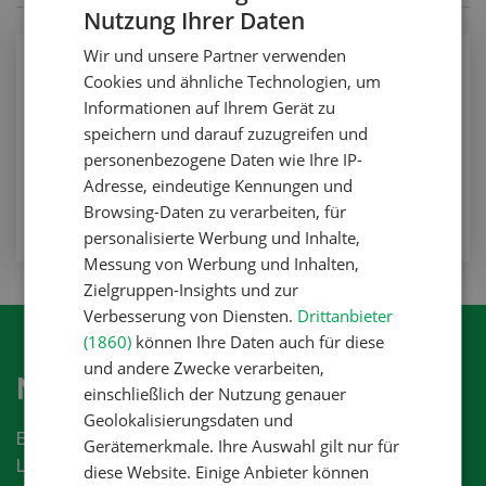
Nutzung Ihrer Daten
GERMAN
Wir und unsere Partner verwenden
FRENCH
Pflanzenbau
Cookies und ähnliche Technologien, um
Die Stickstoff-Fabriken
Informationen auf Ihrem Gerät zu
speichern und darauf zuzugreifen und
Pflanzenbau
personenbezogene Daten wie Ihre IP-
Adresse, eindeutige Kennungen und
ZUM ARTIKEL
Browsing-Daten zu verarbeiten, für
personalisierte Werbung und Inhalte,
Messung von Werbung und Inhalten,
Zielgruppen-Insights und zur
Verbesserung von Diensten.
Drittanbieter
(1860)
können Ihre Daten auch für diese
und andere Zwecke verarbeiten,
Newsletter abonnieren
einschließlich der Nutzung genauer
Geolokalisierungsdaten und
Erhalten Sie die aktuellen News aus der
Gerätemerkmale. Ihre Auswahl gilt nur für
Landwirtschaftsbranche.
diese Website. Einige Anbieter können