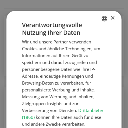
×
Verantwortungsvolle
Pflanzenbau
Nutzung Ihrer Daten
Eine einmalige Tat gegen den Rapserdfloh
GERMAN
Wir und unsere Partner verwenden
FRENCH
Pflanzenbau
Cookies und ähnliche Technologien, um
Informationen auf Ihrem Gerät zu
ZUM ARTIKEL
speichern und darauf zuzugreifen und
personenbezogene Daten wie Ihre IP-
Adresse, eindeutige Kennungen und
Browsing-Daten zu verarbeiten, für
personalisierte Werbung und Inhalte,
Pflanzenbau
Messung von Werbung und Inhalten,
Schadschwellensysteme
Zielgruppen-Insights und zur
Verbesserung von Diensten.
Drittanbieter
Pflanzenbau
(1860)
können Ihre Daten auch für diese
und andere Zwecke verarbeiten,
ZUM ARTIKEL